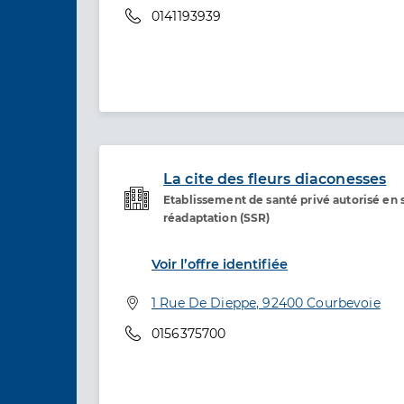
Téléphone
0141193939
La cite des fleurs diaconesses
Etablissement de santé privé autorisé en s
Etablissement de soins
réadaptation (SSR)
Voir l’offre identifiée
Adresse
1 Rue De Dieppe, 92400 Courbevoie
Téléphone
0156375700