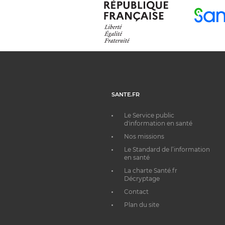
SANTE.FR
Le Service public
d'information en santé
Nos missions
Le Standard de l’information
en santé
La charte Santé.fr
Décryptage
Contact
Plan du site