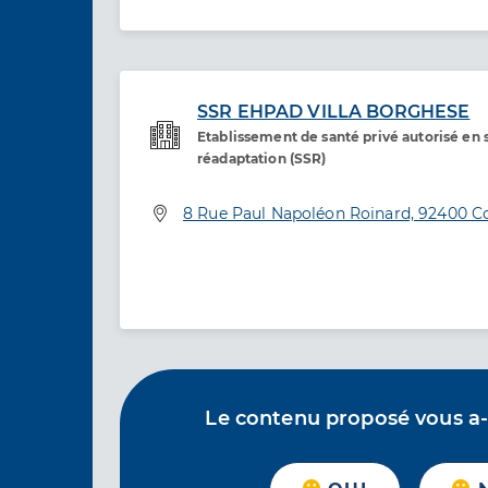
SSR EHPAD VILLA BORGHESE
Etablissement de santé privé autorisé en s
Service de santé
réadaptation (SSR)
Adresse
8 Rue Paul Napoléon Roinard, 92400 C
Le contenu proposé vous a-t-