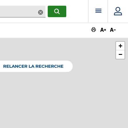
Menu prin
Supprimer
RECHERCHER
Augmente
Dimin
+
−
RELANCER LA RECHERCHE