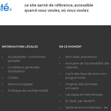
Le site santé de référence, accessible
quand vous voulez, où vous voulez
INFORMATIONS LÉGALES
EN CE MOMENT
Accessibilité : conformité
Mon bilan prévention
partielle
Annuaire de l'accessibilité des
Conditions générales
cabinets
d'utilisation
Carte des lieux de soins non
Crédits
programmés
Mentions légales
Origines des données
annuaire
Politique de confidentialité
Les espaces thématiques
En bref, par Santé.fr
Santé et environnement : les