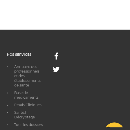
NOS SERVICES
Facebook
Annuaire des
Twitter
professionnels
et des
établissements
de santé
Base de
médicaments
Essais Cliniques
Santé.fr
Décryptage
Tous les dossiers
thématiques