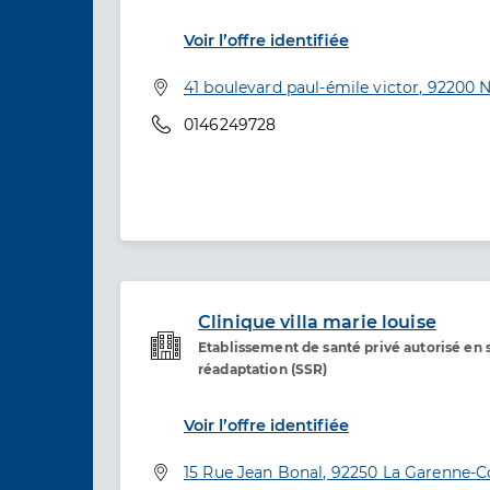
Voir l’offre identifiée
Adresse
41 boulevard paul-émile victor, 92200 N
Téléphone
0146249728
Clinique villa marie louise
Etablissement de santé privé autorisé en s
Etablissement de soins
réadaptation (SSR)
Voir l’offre identifiée
Adresse
15 Rue Jean Bonal, 92250 La Garenne-