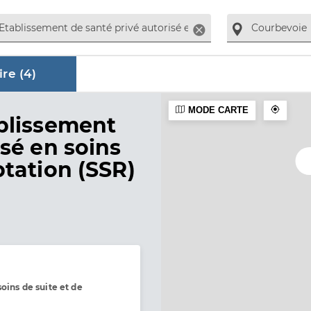
Supprimer
re (
4
)
MODE CARTE
aire
blissement
isé en soins
ptation (SSR)
oins de suite et de