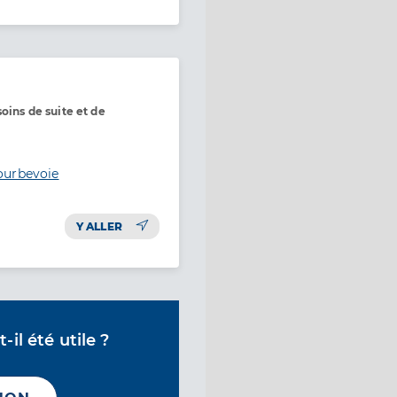
oins de suite et de
ourbevoie
Y ALLER
il été utile ?