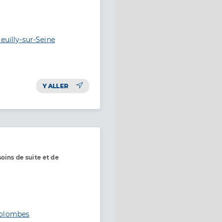
euilly-sur-Seine
Y ALLER
oins de suite et de
Colombes