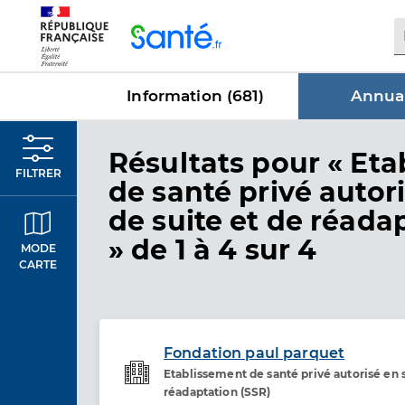
Panneau de gestion des cookies
Information (
681
)
Annuai
dans Annu
Résultats
pour « Eta
FILTRER
de santé privé autor
de suite et de réada
»
de 1 à 4 sur 4
MODE
CARTE
Fondation paul parquet
Etablissement de santé privé autorisé en s
Etablissement de soins
réadaptation (SSR)