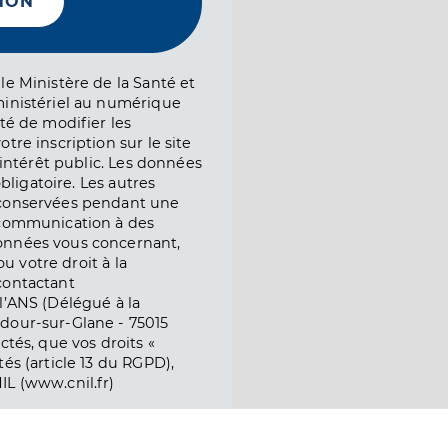
NON
le Ministère de la Santé et
ministériel au numérique
té de modifier les
tre inscription sur le site
l’intérêt public. Les données
obligatoire. Les autres
 conservées pendant une
e communication à des
onnées vous concernant,
ou votre droit à la
contactant
l’ANS (Délégué à la
dour-sur-Glane - 75015
ctés, que vos droits «
és (article 13 du RGPD),
IL (www.cnil.fr)