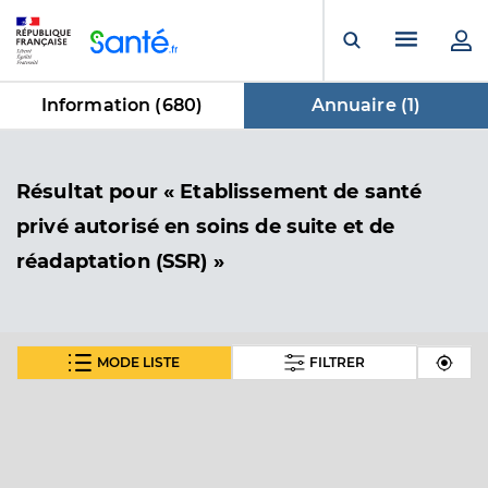
Panneau de gestion des cookies
Menu pr
Ouvrir la rech
Information (
680
)
Annuaire (
1
)
dans Annuaire
Résultat
pour « Etablissement de santé
privé autorisé en soins de suite et de
réadaptation (SSR) »
MODE LISTE
FILTRER
Clinalliance fontenay
Etablissement de santé privé autorisé en soins de
Etablissement de soins
suite et de réadaptation (SSR)