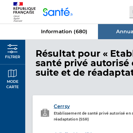
Panneau de gestion des cookies
Information (
680
)
Annuai
dans Annua
Résultat
pour « Etab
FILTRER
santé privé autorisé
suite et de réadaptat
MODE
CARTE
Cerrsy
Etablissement de santé privé autorisé en s
Etablissement de soins
réadaptation (SSR)