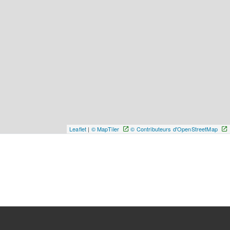
Leaflet
|
© MapTiler
© Contributeurs d'OpenStreetMap