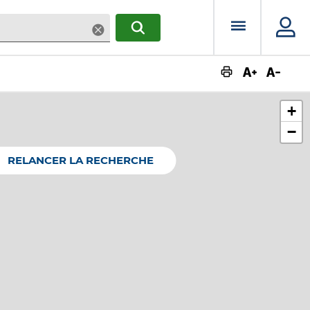
Menu prin
Supprimer
RECHERCHER
Augmente
Dimin
+
−
RELANCER LA RECHERCHE