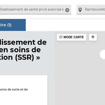
Supprimer
re (
1
)
MODE CARTE
ire
lissement de
 en soins de
ion (SSR) »
oins de suite et de