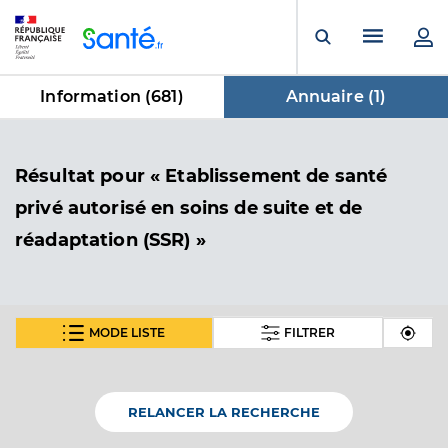
Panneau de gestion des cookies
Menu pr
Ouvrir la rech
Information (
681
)
Annuaire (
1
)
dans Annuaire
Résultat
pour « Etablissement de santé
privé autorisé en soins de suite et de
réadaptation (SSR) »
MODE LISTE
FILTRER
Smr le marquisat - saint-jean
Etablissement de santé privé autorisé en soins de
Etablissement de soins
suite et de réadaptation (SSR)
RELANCER LA RECHERCHE