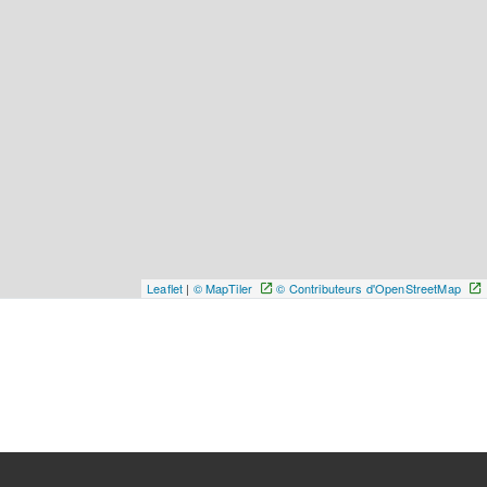
Leaflet
|
© MapTiler
© Contributeurs d'OpenStreetMap