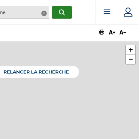
Menu prin
Supprimer
RECHERCHER
Augmente
Dimin
+
−
RELANCER LA RECHERCHE