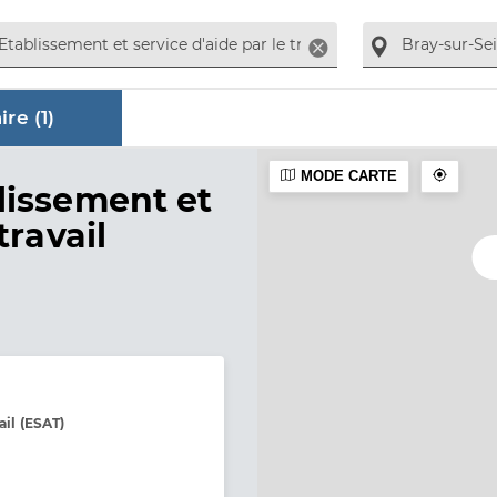
Supprimer
re (
1
)
MODE CARTE
ire
lissement et
travail
ail (ESAT)