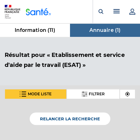
Panneau de gestion des cookies
Menu pr
Ouvrir la rech
Information (
11
)
Annuaire (
1
)
dans Annuaire
Résultat
pour « Etablissement et service
d'aide par le travail (ESAT) »
MODE LISTE
FILTRER
Esat cite jardins
Etablissement et service d'aide par le travail (ESAT)
Etablissement de soins
RELANCER LA RECHERCHE
Une offre identifiée :
Unite esat