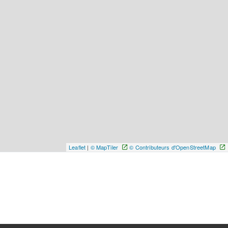
Leaflet
|
© MapTiler
© Contributeurs d'OpenStreetMap