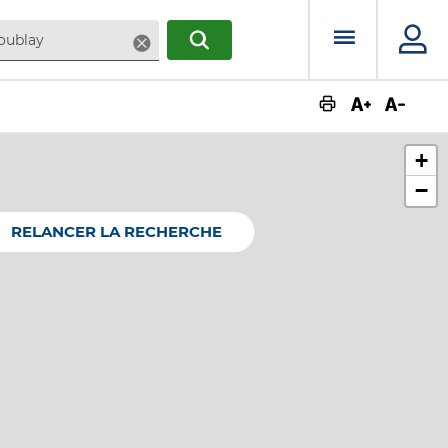
Menu prin
Supprimer
RECHERCHER
Augmente
Dimin
+
−
RELANCER LA RECHERCHE