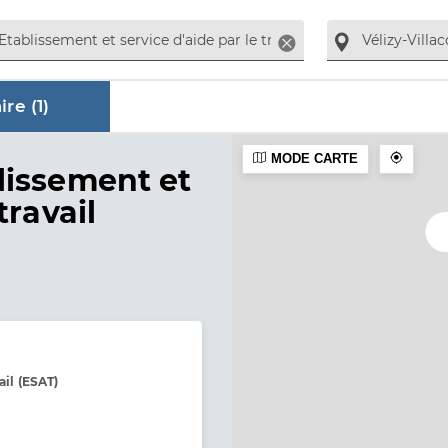
Supprimer
re (
1
)
MODE CARTE
ire
lissement et
travail
ail (ESAT)