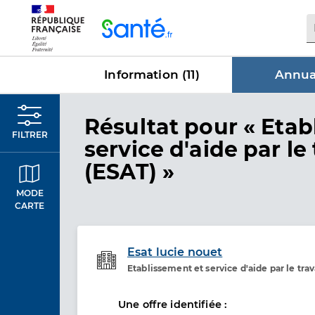
Panneau de gestion des cookies
Information (
11
)
Annuai
dans Annua
Résultat
pour « Etab
FILTRER
service d'aide par le 
(ESAT) »
MODE
CARTE
Esat lucie nouet
Etablissement et service d'aide par le trav
Etablissement de soins
Une offre identifiée :