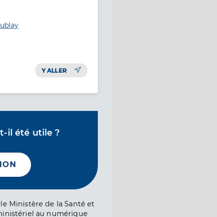
oublay
Y ALLER
il été utile ?
NON
le Ministère de la Santé et
ministériel au numérique