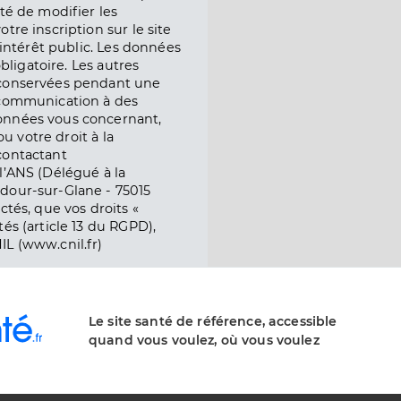
té de modifier les
tre inscription sur le site
l’intérêt public. Les données
obligatoire. Les autres
 conservées pendant une
e communication à des
onnées vous concernant,
ou votre droit à la
contactant
l’ANS (Délégué à la
dour-sur-Glane - 75015
ctés, que vos droits «
és (article 13 du RGPD),
IL (www.cnil.fr)
Le site santé de référence, accessible
quand vous voulez, où vous voulez