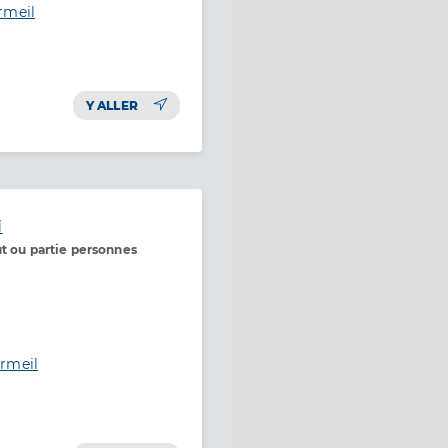
rmeil
Y ALLER
i
ut ou partie personnes
ermeil