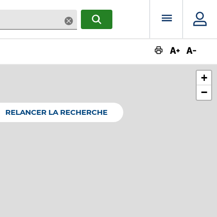
Menu prin
Supprimer
RECHERCHER
Augmente
Dimin
+
−
RELANCER LA RECHERCHE