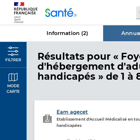
Panneau de gestion des cookies
Information (
2
)
Annuai
dans Annu
Résultats
pour « Foy
FILTRER
d'hébergement d'ad
handicapés »
de 1 à 
MODE
CARTE
Eam agecet
Etablissement d'Accueil Médicalisé en to
Etablissement de soins
handicapées