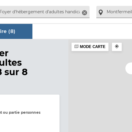
Supprimer
re (
8
)
MODE CARTE
aire
er
ultes
8 sur 8
ut ou partie personnes