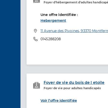
Foyer d'hébergement d'adultes handicap
Etablissement de soins
Une offre identifiée :
Hebergement
Adresse
11 Avenue des Pivoines, 93370 Montfer
Téléphone
0145288208
Foyer de vie du bois de l etoile
Foyer de vie pour adultes handicapés
Etablissement de soins
Voir l’offre identifiée