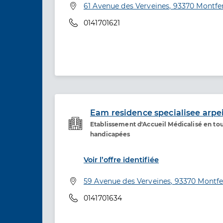
Adresse
61 Avenue des Verveines, 93370 Montfe
Téléphone
0141701621
Eam residence specialisee arpe
Etablissement d'Accueil Médicalisé en to
Etablissement de soins
handicapées
Voir l’offre identifiée
Adresse
59 Avenue des Verveines, 93370 Montf
Téléphone
0141701634