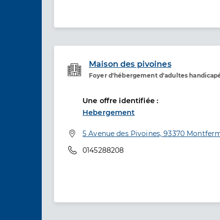
Maison des pivoines
Foyer d'hébergement d'adultes handicap
Etablissement de soins
Une offre identifiée :
Hebergement
Adresse
5 Avenue des Pivoines, 93370 Montferm
Téléphone
0145288208