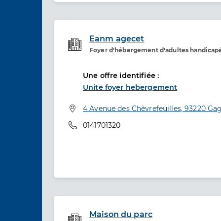
Eanm agecet
Foyer d'hébergement d'adultes handicap
Etablissement de soins
Une offre identifiée :
Unite foyer hebergement
Adresse
4 Avenue des Chèvrefeuilles, 93220 Ga
Téléphone
0141701320
Maison du parc