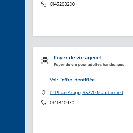
Téléphone
0145288208
Foyer de vie agecet
Foyer de vie pour adultes handicapés
Etablissement de soins
Voir l’offre identifiée
Adresse
12 Place Arago, 93370 Montfermeil
Téléphone
0141840930