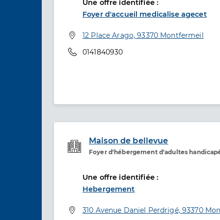
Une offre identifiée :
Foyer d'accueil medicalise agecet
Adresse
12 Place Arago, 93370 Montfermeil
Téléphone
0141840930
Maison de bellevue
Foyer d'hébergement d'adultes handicap
Etablissement de soins
Une offre identifiée :
Hebergement
Adresse
310 Avenue Daniel Perdrigé, 93370 Mon