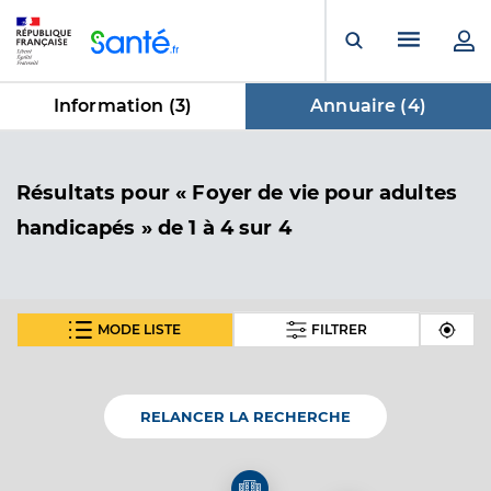
Panneau de gestion des cookies
Menu pr
Ouvrir la rech
Information (
3
)
Annuaire (
4
)
dans Annuaire
Résultats
pour « Foyer de vie pour adultes
handicapés »
de 1 à 4 sur 4
MODE LISTE
FILTRER
Eanm foyer la lorette
Etablissement d'Accueil Non Médicalisé pour
Etablissement de soins
personnes handicapées
RELANCER LA RECHERCHE
Voir l’offre identifiée