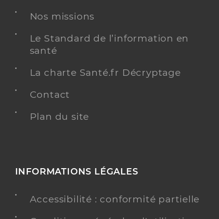
Nos missions
Voir l’offre identifiée
Le Standard de l’information en
Adresse
12 Rue Dumune, 33150 Cenon
santé
Téléphone
+33 5 56 67 70 05
La charte Santé.fr Décryptage
Y ALLER
Contact
Plan du site
INFORMATIONS LÉGALES
Accessibilité : conformité partielle