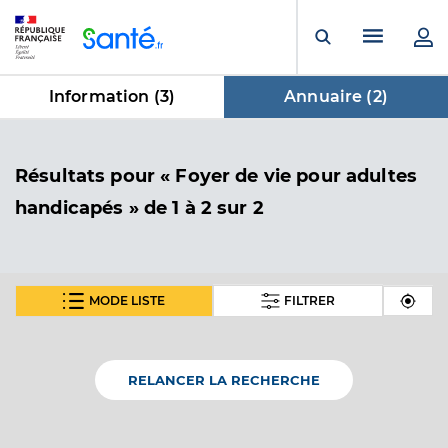
Panneau de gestion des cookies
Menu pr
Ouvrir la rech
Information (
3
)
Annuaire (
2
)
dans Annuaire
Résultats
pour « Foyer de vie pour adultes
handicapés »
de 1 à 2 sur 2
MODE LISTE
FILTRER
Foyer les tournesols - (adei)
Foyer de vie pour adultes handicapés
Etablissement de soins
RELANCER LA RECHERCHE
Voir l’offre identifiée
Adresse
3 Rue du Marechal Juin, 17780 Soubise