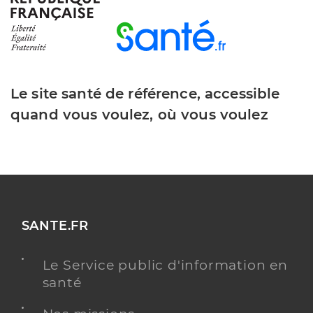
Dr Gal Olivier
Professionel de santé
Neurologue
Le site santé de référence, accessible
quand vous voulez, où vous voulez
Neurologie
Spécialités
Gériatrie
Adresse
6 Place du Luxembourg, 57100 Thionville
Téléphone
0382537422
Type de convention
Conventionné secteur 2
SANTE.FR
Y ALLER
Le Service public d'information en
santé