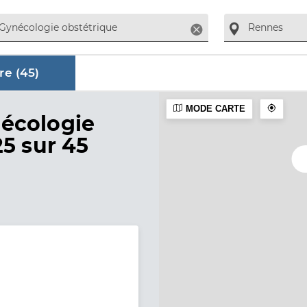
Supprimer
re (
45
)
MODE CARTE
aire
nécologie
25 sur 45