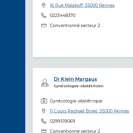
Adresse
16 Rue Malakoff, 35000 Rennes
Téléphone
0223448370
Type de convention
Conventionné secteur 2
Dr Klein Margaux
Professionel de santé
Gynécologue-obstétricien
Gynécologie obstétrique
Spécialités
Adresse
11 Cours Raphaël Binet, 35000 Rennes
Téléphone
0299519069
Type de convention
Conventionné secteur 2