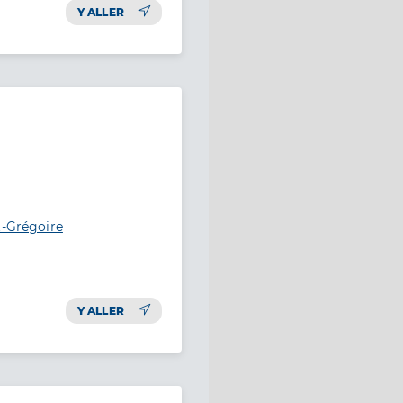
Y ALLER
t-Grégoire
Y ALLER