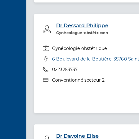
Dr Dessard Philippe
Professionel de santé
Gynécologue-obstétricien
Gynécologie obstétrique
Spécialités
Adresse
6 Boulevard de la Boutière, 35760 Sain
Téléphone
0223253737
Type de convention
Conventionné secteur 2
Dr Davoine Elise
Professionel de santé