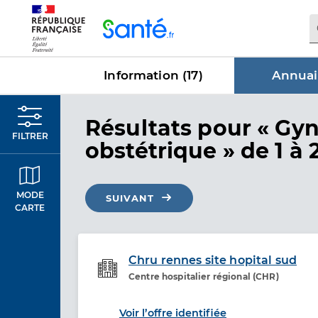
Panneau de gestion des cookies
Information (
17
)
Annuai
dans Annu
Résultats
pour « Gy
FILTRER
obstétrique »
de 1 à 
MODE
SUIVANT
CARTE
Chru rennes site hopital sud
Centre hospitalier régional (CHR)
Etablissement de soins
Voir l’offre identifiée