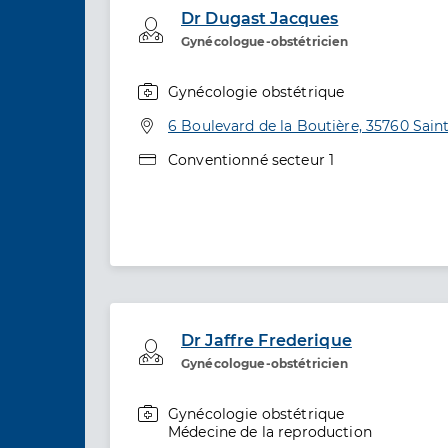
Dr Dugast Jacques
Professionel de santé
Gynécologue-obstétricien
Gynécologie obstétrique
Spécialités
Adresse
6 Boulevard de la Boutière, 35760 Sain
Type de convention
Conventionné secteur 1
Dr Jaffre Frederique
Professionel de santé
Gynécologue-obstétricien
Gynécologie obstétrique
Spécialités
Médecine de la reproduction