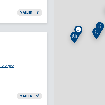
Y ALLER
5
-Sévigné
Y ALLER