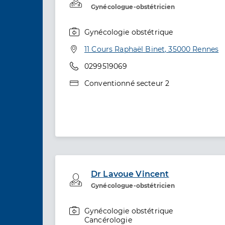
Gynécologue-obstétricien
Gynécologie obstétrique
Spécialités
Adresse
11 Cours Raphaël Binet, 35000 Rennes
Téléphone
0299519069
Type de convention
Conventionné secteur 2
Dr Lavoue Vincent
Professionel de santé
Gynécologue-obstétricien
Gynécologie obstétrique
Spécialités
Cancérologie