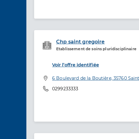
Chp saint gregoire
Etablissement de soins pluridisciplinaire
Etablissement de soins
Voir l’offre identifiée
Adresse
6 Boulevard de la Boutière, 35760 Sain
Téléphone
0299233333