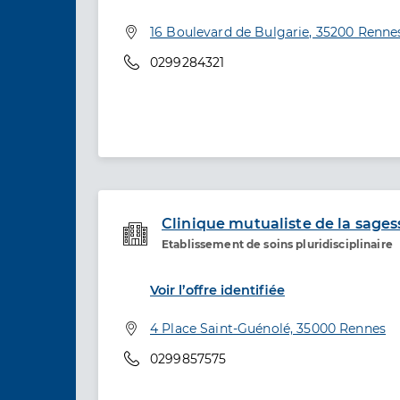
Adresse
16 Boulevard de Bulgarie, 35200 Renne
Téléphone
0299284321
Clinique mutualiste de la sages
Etablissement de soins pluridisciplinaire
Etablissement de soins
Voir l’offre identifiée
Adresse
4 Place Saint-Guénolé, 35000 Rennes
Téléphone
0299857575