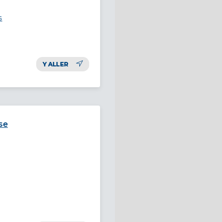
s
Y ALLER
se