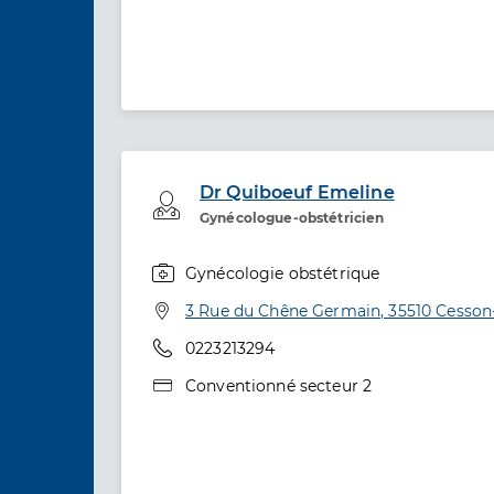
Dr Quiboeuf Emeline
Professionel de santé
Gynécologue-obstétricien
Gynécologie obstétrique
Spécialités
Adresse
3 Rue du Chêne Germain, 35510 Cesson
Téléphone
0223213294
Type de convention
Conventionné secteur 2