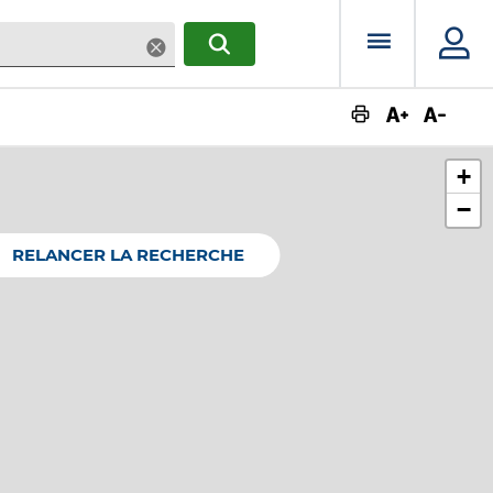
Menu prin
Supprimer
RECHERCHER
Augmente
Dimin
+
−
RELANCER LA RECHERCHE