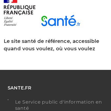
Y ALLER
Had pauchet montdidier
Hospitalisation à domicile (HAD)
Etablissement de soins
Le site santé de référence, accessible
Une offre identifiée :
quand vous voulez, où vous voulez
Gcs hados pauchet
Adresse
23b Rue Amand de Vienne, 80500 Montdidier
Téléphone
+33322787010
Y ALLER
SANTE.FR
Le Service public d'information en
santé