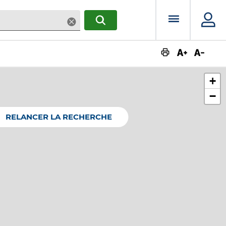
Menu prin
Supprimer
RECHERCHER
Augmente
Dimin
+
−
RELANCER LA RECHERCHE