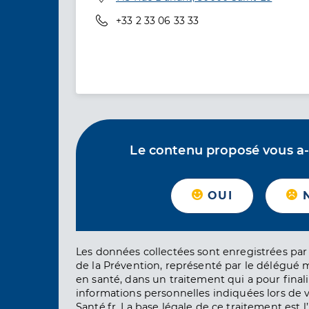
Téléphone
+33 2 33 06 33 33
Le contenu proposé vous a-t-
OUI
Les données collectées sont enregistrées par 
de la Prévention, représenté par le délégué 
en santé, dans un traitement qui a pour finali
informations personnelles indiquées lors de vo
Santé.fr. La base légale de ce traitement est 