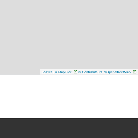
Leaflet
|
© MapTiler
© Contributeurs d'OpenStreetMap