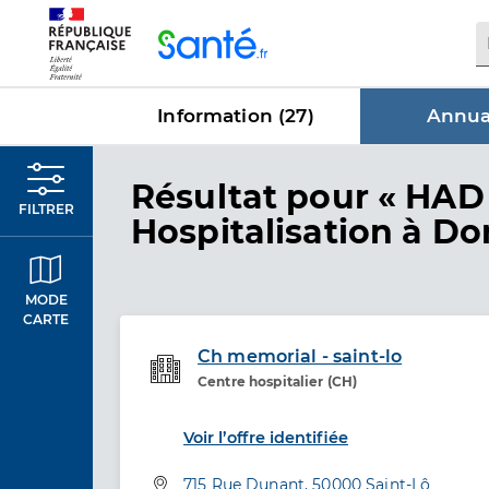
Panneau de gestion des cookies
Information (
27
)
Annuai
dans Annua
Résultat
pour « HAD 
FILTRER
Hospitalisation à Do
MODE
CARTE
Ch memorial - saint-lo
Centre hospitalier (CH)
Etablissement de soins
Voir l’offre identifiée
Adresse
715 Rue Dunant, 50000 Saint-Lô