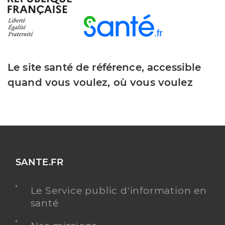
Olivier Melanie
Professionel de santé
Infirmier
Infirmier
Spécialités
Le site santé de référence, accessible
Adresse
6 Rue Anglade, 95460 Ézanville
quand vous voulez, où vous voulez
Téléphone
0665194110
Type de convention
Conventionné
Y ALLER
SANTE.FR
Lacazette Joanne
Professionel de santé
Le Service public d'information en
Infirmier
santé
Infirmier