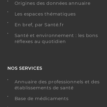
Origines des données annuaire
Infirmier
Spécialités
Adresse
Les espaces thématiques
6 Rue Anglade, 95460 Ézanville
Téléphone
0672143030
En bref, par Santé.fr
Type de convention
Conventionné
Santé et environnement : les bons
réflexes au quotidien
Y ALLER
NOS SERVICES
Germack Barbara
Professionel de santé
Infirmier
Annuaire des professionnels et des
Infirmier
établissements de santé
Spécialités
Adresse
71 Rue de Paris, 95400 Villiers-le-Bel
Base de médicaments
Téléphone
0033610356725