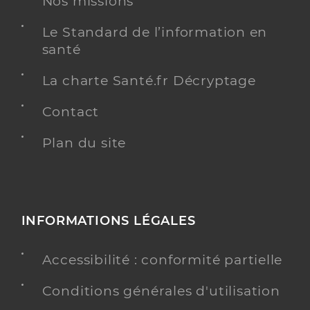
Nos missions
Spécialités
Adresse
71 Rue de Paris, 95400 Villiers-le-Bel
Le Standard de l’information en
santé
Y ALLER
La charte Santé.fr Décryptage
Contact
Barraud Kevin
Professionel de santé
Plan du site
Infirmier
Infirmier
Spécialités
Adresse
6 Rue Anglade, 95460 Ézanville
INFORMATIONS LÉGALES
Téléphone
0033626805122
Accessibilité : conformité partielle
Y ALLER
Conditions générales d'utilisation