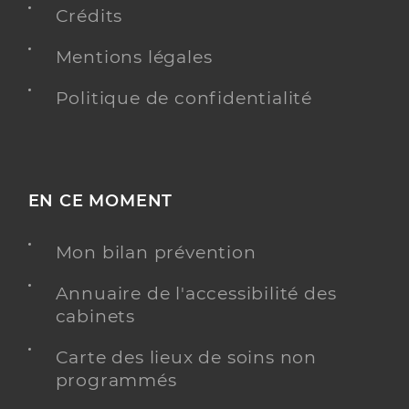
Crédits
Kane Aissata
Professionel de santé
Mentions légales
Infirmier
Politique de confidentialité
Infirmier
Spécialités
Adresse
71 Rue de Paris, 95400 Villiers-le-Bel
Téléphone
0667450439
EN CE MOMENT
Type de convention
Conventionné
Mon bilan prévention
Y ALLER
Annuaire de l'accessibilité des
cabinets
Carte des lieux de soins non
Beaurain Philippe
Professionel de santé
programmés
Infirmier