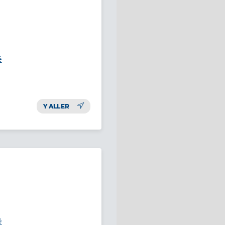
é
Y ALLER
é