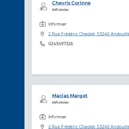
Chevris Corinne
Professionel de santé
Infirmier
Infirmier
Spécialités
Adresse
2 Rue Frédéric Chaplet, 53240 Andouill
Téléphone
0243697326
Macias Margot
Professionel de santé
Infirmier
Infirmier
Spécialités
Adresse
2 Rue Frédéric Chaplet, 53240 Andouill