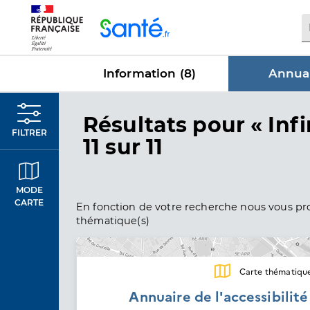
Panneau de gestion des cookies
Information (
8
)
Annuai
dans Annu
Résultats
pour « Infi
FILTRER
11 sur 11
MODE
CARTE
En fonction de votre recherche nous vous pro
thématique(s)
Carte thématiqu
Annuaire de l'accessibilit