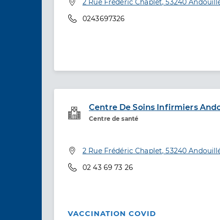
Adresse
2 Rue Frédéric Chaplet, 53240 Andouill
Téléphone
0243697326
Centre De Soins Infirmiers Ando
Service de santé
Centre de santé
Adresse
2 Rue Frédéric Chaplet, 53240 Andouill
Téléphone
02 43 69 73 26
VACCINATION COVID