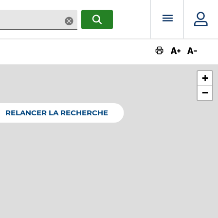
Menu prin
Supprimer
RECHERCHER
Augmente
Dimin
+
−
RELANCER LA RECHERCHE