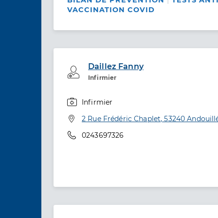
BILAN DE PRÉVENTION
TESTS ANT
VACCINATION COVID
Daillez Fanny
Professionel de santé
Infirmier
Infirmier
Spécialités
Adresse
2 Rue Frédéric Chaplet, 53240 Andouill
Téléphone
0243697326