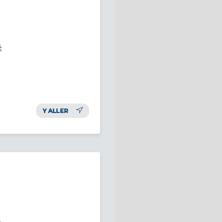
é
Y ALLER