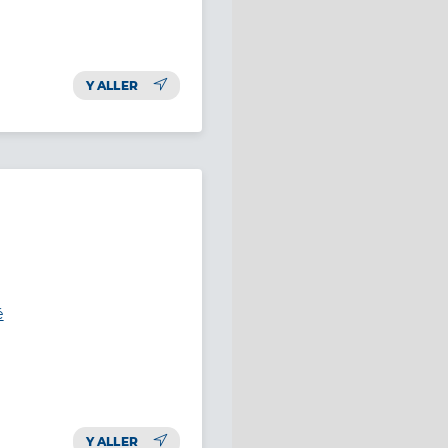
Y ALLER
é
Y ALLER