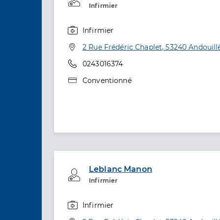
Infirmier
Infirmier
Spécialités
Adresse
2 Rue Frédéric Chaplet, 53240 Andouill
Téléphone
0243016374
Type de convention
Conventionné
Leblanc Manon
Professionel de santé
Infirmier
Infirmier
Spécialités