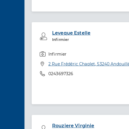
Leveque Estelle
Professionel de santé
Infirmier
Infirmier
Spécialités
Adresse
2 Rue Frédéric Chaplet, 53240 Andouill
Téléphone
0243697326
Rouziere Virginie
Professionel de santé