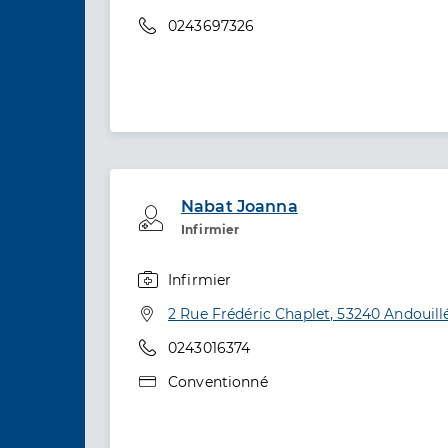
Téléphone
0243697326
Nabat Joanna
Professionel de santé
Infirmier
Infirmier
Spécialités
Adresse
2 Rue Frédéric Chaplet, 53240 Andouill
Téléphone
0243016374
Type de convention
Conventionné