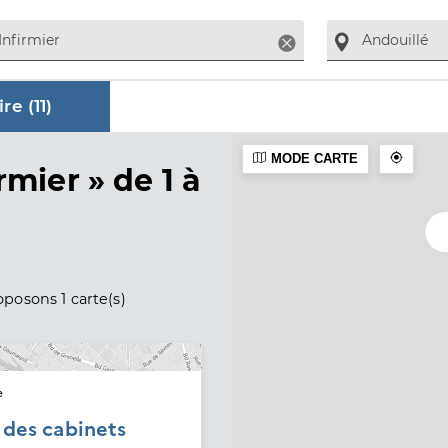
Supprimer
re (
11
)
MODE CARTE
aire
rmier »
de 1 à
posons 1 carte(s)
e
é des cabinets