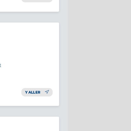
é
Y ALLER