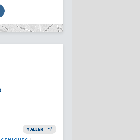
é
Y ALLER