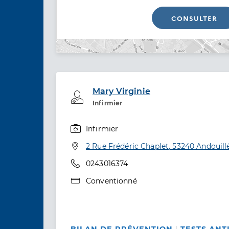
CONSULTER
Mary Virginie
Professionel de santé
Infirmier
Infirmier
Spécialités
Adresse
2 Rue Frédéric Chaplet, 53240 Andouill
Téléphone
0243016374
Type de convention
Conventionné