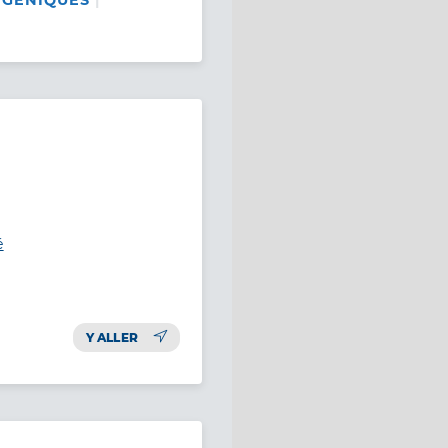
IGÉNIQUES
é
Y ALLER