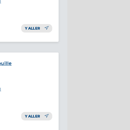
é
Y ALLER
uille
é
Y ALLER