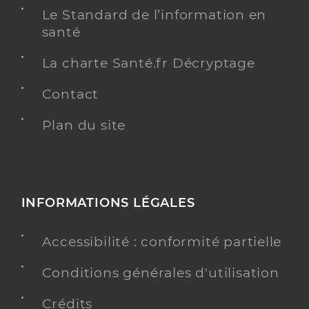
0327309902
Le Standard de l’information en
Type de convention
Conventionné
santé
La charte Santé.fr Décryptage
PRENDRE RENDEZ-VOUS
Y ALLER
Contact
BILAN DE PRÉVENTION
Plan du site
Lefebvre Veronique
Professionel de santé
Infirmier
INFORMATIONS LÉGALES
Infirmier
Spécialités
Adresse
116 Rue Jean Jaurès, 59192 Beuvrages
Accessibilité : conformité partielle
Téléphone
0033685108014
Conditions générales d'utilisation
Type de convention
Conventionné
Crédits