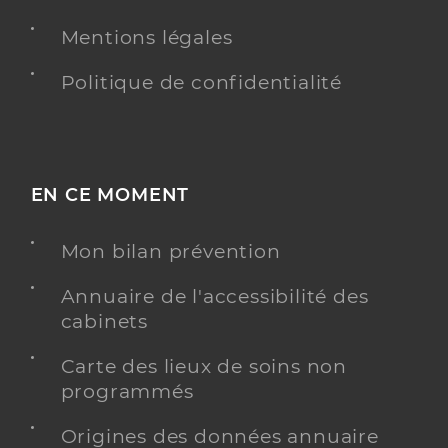
Y ALLER
Mentions légales
Politique de confidentialité
Genson Karine
Professionel de santé
Infirmier
EN CE MOMENT
Infirmier
Spécialités
Adresse
116 Rue Gabriel Péri, 59590 Raismes
Mon bilan prévention
Téléphone
0676142166
Annuaire de l'accessibilité des
Type de convention
Conventionné
cabinets
Carte des lieux de soins non
Y ALLER
programmés
Origines des données annuaire