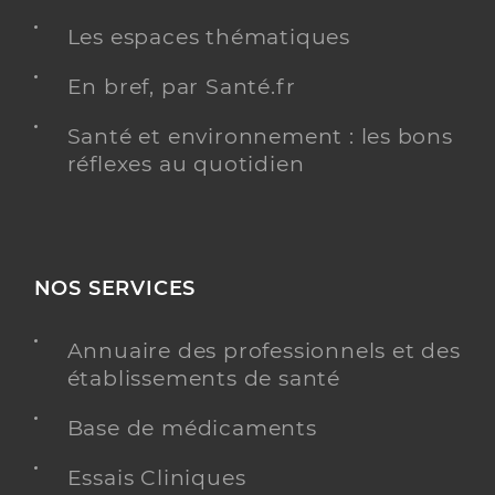
Grumeau Fanny
Professionel de santé
Les espaces thématiques
Infirmier
En bref, par Santé.fr
Infirmier
Spécialités
Santé et environnement : les bons
Adresse
3b Rue Louis Blanc, 59410 Anzin
réflexes au quotidien
Téléphone
0033695788794
Type de convention
Conventionné
NOS SERVICES
Y ALLER
Annuaire des professionnels et des
établissements de santé
Wosala Lydia
Professionel de santé
Base de médicaments
Infirmier
Essais Cliniques
Infirmier