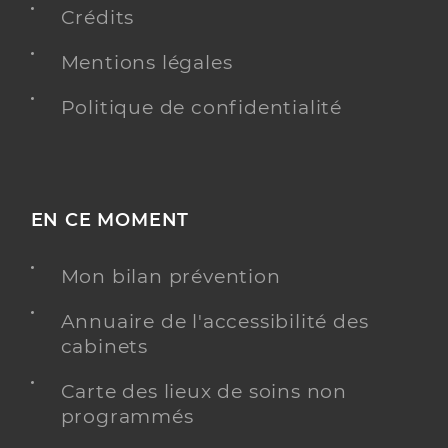
Crédits
Y ALLER
Mentions légales
Politique de confidentialité
Crueize Jerome
Professionel de santé
Infirmier
Infirmier
Spécialités
EN CE MOMENT
Adresse
place Jean Jaurès, 63510 Aulnat
Téléphone
0033605155157
Mon bilan prévention
Type de convention
Conventionné
Annuaire de l'accessibilité des
cabinets
Y ALLER
Carte des lieux de soins non
programmés