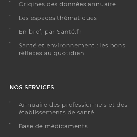
Origines des données annuaire
Bento Julien
Professionel de santé
Infirmier
Les espaces thématiques
Infirmier
En bref, par Santé.fr
Spécialités
Adresse
place Jean Jaurès, 63510 Aulnat
Santé et environnement : les bons
Téléphone
0033605155157
réflexes au quotidien
Type de convention
Conventionné
Y ALLER
NOS SERVICES
Annuaire des professionnels et des
Crocombette Marie-Laure
Professionel de santé
établissements de santé
Infirmier
Base de médicaments
Infirmier
Spécialités