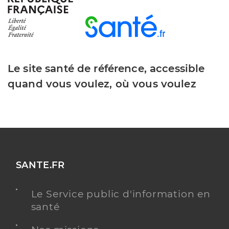
Montiege Claire
Professionel de santé
Infirmier
Infirmier
Spécialités
Le site santé de référence, accessible
Adresse
1 rue Pasteur, 63510 Aulnat
quand vous voulez, où vous voulez
Téléphone
0473612058
Type de convention
Conventionné
Y ALLER
SANTE.FR
Richard Ouardia
Professionel de santé
Le Service public d'information en
Infirmier
santé
Infirmier