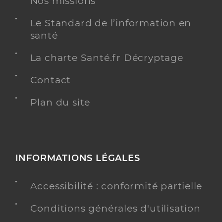
Nos missions
Spécialités
Adresse
12 rue Gambetta, 63510 Aulnat
Le Standard de l’information en
Téléphone
0760305627
santé
Type de convention
Conventionné
La charte Santé.fr Décryptage
Contact
Y ALLER
Plan du site
Dao Helene
Professionel de santé
Infirmier
INFORMATIONS LÉGALES
Infirmier
Spécialités
Adresse
1 rue Pasteur, 63510 Aulnat
Accessibilité : conformité partielle
Type de convention
Conventionné
Conditions générales d'utilisation