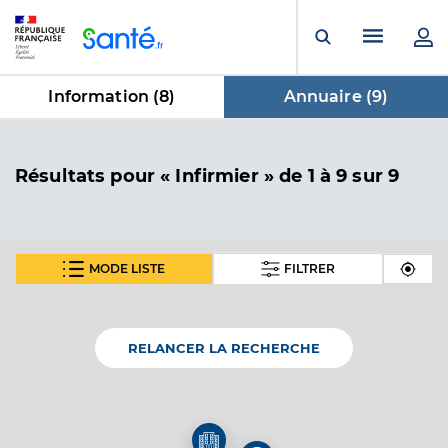
Panneau de gestion des cookies
Menu pr
Ouvrir la rech
Information (
8
)
Annuaire (
9
)
dans Annuaire
Résultats
pour « Infirmier »
de 1 à 9 sur 9
MODE LISTE
FILTRER
En fonction de votre recherche nous vous proposons 1
carte(s) thématique(s)
RELANCER LA RECHERCHE
Carte thématique
Annuaire de l'accessibilité des cabinets