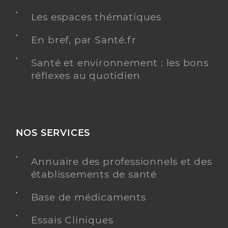
Les espaces thématiques
Infirmier
Spécialités
Adresse
rue de la Châtaigneraie, 63110 Beaumont
En bref, par Santé.fr
Téléphone
0473408030
Santé et environnement : les bons
réflexes au quotidien
Y ALLER
NOS SERVICES
Bellon Thomas
Professionel de santé
Infirmier
Annuaire des professionnels et des
établissements de santé
Infirmier
Spécialités
Adresse
191bis avenue Léon Blum, 63000 Clermont-
Base de médicaments
Ferrand
Essais Cliniques
Téléphone
0033473261632