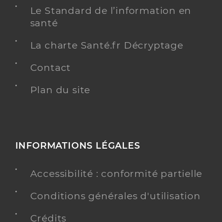
0784145375
Le Standard de l’information en
Type de convention
Conventionné
santé
La charte Santé.fr Décryptage
Y ALLER
Contact
Plan du site
Tonson Emma
Professionel de santé
Infirmier
Infirmier
Spécialités
INFORMATIONS LÉGALES
Adresse
rue de la Châtaigneraie, 63110 Beaumont
Téléphone
0473408030
Accessibilité : conformité partielle
Conditions générales d'utilisation
Y ALLER
Crédits