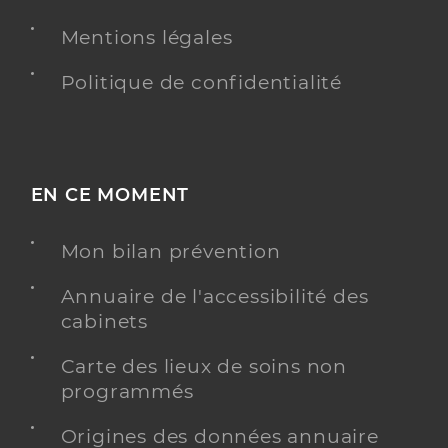
Mentions légales
Robrier Alexandre
Professionel de santé
Politique de confidentialité
Infirmier
Infirmier
Spécialités
Adresse
191bis avenue Léon Blum, 63000 Clermont-
Ferrand
EN CE MOMENT
Téléphone
0473261632
Mon bilan prévention
Type de convention
Conventionné
Annuaire de l'accessibilité des
Y ALLER
cabinets
Carte des lieux de soins non
programmés
David Rurik
Professionel de santé
Origines des données annuaire
Infirmier