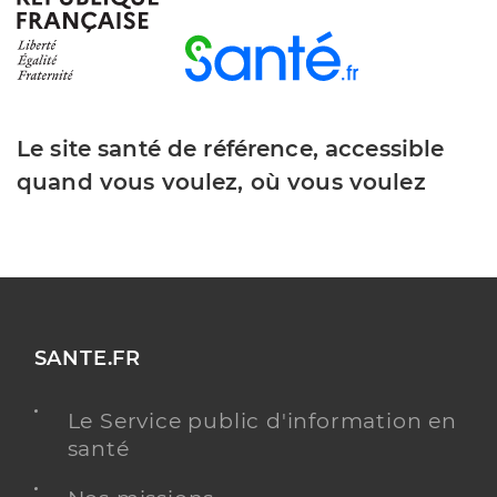
Gautier Sylvie
Professionel de santé
Infirmier
Infirmier
Spécialités
Le site santé de référence, accessible
Adresse
Rue de Saint Cyr Coetquidan, 56380 Beignon
quand vous voulez, où vous voulez
Téléphone
0297729324
Type de convention
Conventionné
Y ALLER
SANTE.FR
Guillard Marie-Anne
Professionel de santé
Le Service public d'information en
Infirmier
santé
Infirmier