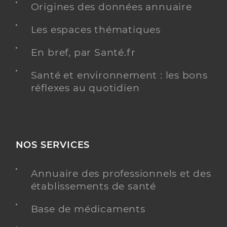
informations relatives à la téléconsultation
Consultation à domicile
Origines des données annuaire
Les espaces thématiques
Y ALLER
BILAN DE PRÉVENTION
VACCINATION COVID
En bref, par Santé.fr
Santé et environnement : les bons
réflexes au quotidien
Lemaire Clarisse
Professionel de santé
Infirmier
Infirmier
NOS SERVICES
Spécialités
Adresse
29 Rue de Saint Cyr Coetquidan, 56380 Beignon
Annuaire des professionnels et des
Téléphone
0620731329
établissements de santé
Type de convention
Conventionné
Base de médicaments
Y ALLER