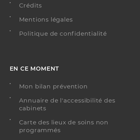
Crédits
Y ALLER
Mentions légales
Politique de confidentialité
Dubois Youna
Professionel de santé
Infirmier
EN CE MOMENT
Infirmier
Spécialités
Adresse
55 Rue de Saint Cyr, 56380 Guer
Mon bilan prévention
Téléphone
0631558274
Annuaire de l'accessibilité des
Type de convention
Conventionné
cabinets
informations relatives à l’accessibilité
Ce praticien a renseigné des informations relatives
à l’accessibilité de son cabinet
Carte des lieux de soins non
programmés
informations relatives aux langues
Consulte en
anglais