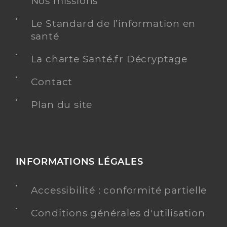
Nos missions
Spécialités
Adresse
55 Rue de Saint Cyr, 56380 Guer
Le Standard de l’information en
Téléphone
0297757791
santé
Type de convention
Conventionné
La charte Santé.fr Décryptage
Contact
Y ALLER
Plan du site
Le Garrec Enora
Professionel de santé
Infirmier
INFORMATIONS LÉGALES
Infirmier
Spécialités
Adresse
Accessibilité : conformité partielle
29 Rue de Saint Cyr Coetquidan, 56380 Beignon
Téléphone
0620731329
Conditions générales d'utilisation
Type de convention
Conventionné