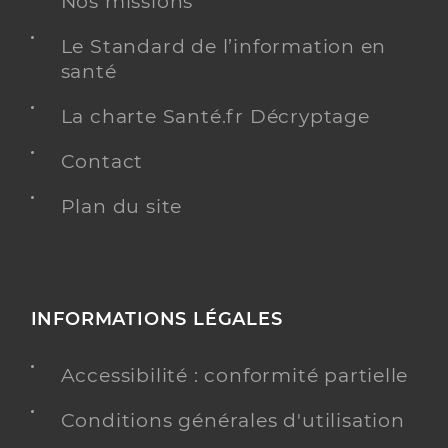
Nos missions
Adresse
32 Rue de la Grêve, 28800 Bonneval
Le Standard de l’information en
Téléphone
+33 2 37 44 76 44
santé
La charte Santé.fr Décryptage
Y ALLER
Contact
Plan du site
Bour Christelle
Professionel de santé
Infirmier
Infirmier
Spécialités
INFORMATIONS LÉGALES
Adresse
74 Rue de Chartres, 28800 Bonneval
Type de convention
Conventionné
Accessibilité : conformité partielle
Conditions générales d'utilisation
Y ALLER