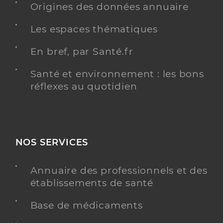
Origines des données annuaire
Infirmier
Les espaces thématiques
Spécialités
Adresse
1 Rue de Beauce, 28800 Bonneval
En bref, par Santé.fr
Téléphone
0033662194009
Santé et environnement : les bons
Type de convention
Conventionné
réflexes au quotidien
informations relatives à l’accessibilité
Ce praticien a renseigné des informations relatives
à l’accessibilité de son cabinet
informations relatives à la téléconsultation
Consultation à domicile
NOS SERVICES
Y ALLER
Annuaire des professionnels et des
établissements de santé
Ehpad la rose des vents
Base de médicaments
Etablissement d'hébergement pour personnes
Etablissement de soins
âgées dépendantes