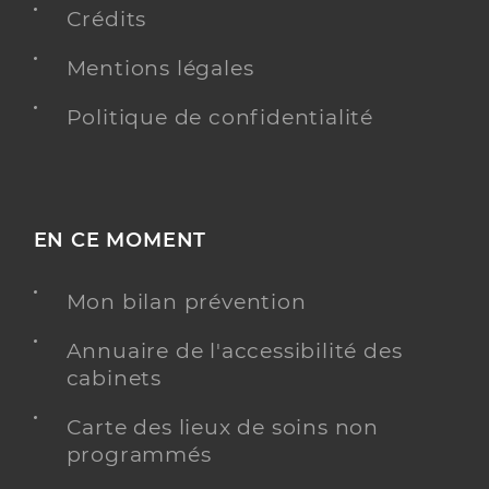
Crédits
Mentions légales
Beras Aurore
Professionel de santé
Politique de confidentialité
Infirmier
Infirmier
Spécialités
Adresse
1 Rue de Beauce, 28800 Bonneval
EN CE MOMENT
Téléphone
0237473899
Type de convention
Conventionné
Mon bilan prévention
Annuaire de l'accessibilité des
Y ALLER
cabinets
Carte des lieux de soins non
programmés
Caillaud Aurelie
Professionel de santé
Infirmier