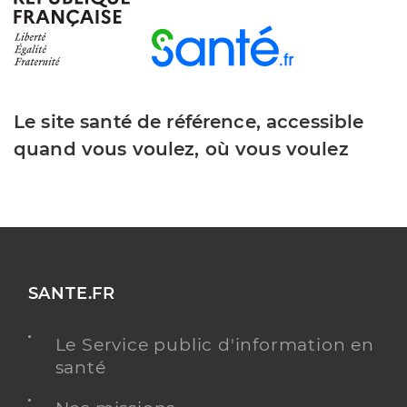
Y ALLER
BILAN DE PRÉVENTION
TESTS
ANTIGÉNIQUES
VACCINATION COVID
Le site santé de référence, accessible
quand vous voulez, où vous voulez
Perche Audrey
Professionel de santé
Infirmier
Infirmier
Spécialités
Adresse
Rue de la Libération, 50290 Bréhal
Téléphone
0033233616055
SANTE.FR
Type de convention
Conventionné
Le Service public d'information en
santé
Y ALLER