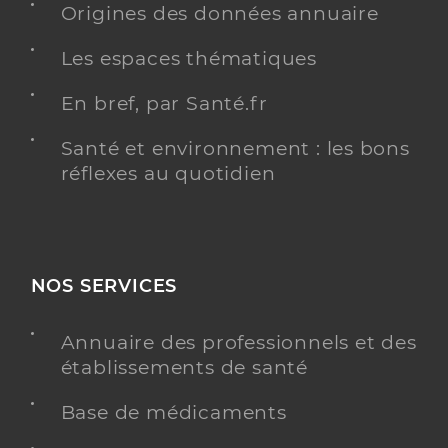
Origines des données annuaire
Y ALLER
Les espaces thématiques
En bref, par Santé.fr
Santé et environnement : les bons
Le Thiec Charlotte
Professionel de santé
réflexes au quotidien
Infirmier
Infirmier
Spécialités
Adresse
5bis Avenue du Docteur de la Bellière, 50290
Bréhal
NOS SERVICES
Téléphone
0033680045383
Annuaire des professionnels et des
Type de convention
Conventionné
établissements de santé
Y ALLER
Base de médicaments