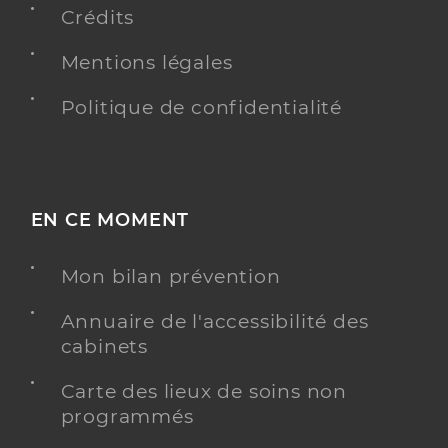
Crédits
Infirmier
Spécialités
Mentions légales
Adresse
2 Rue du Pré de Madeleine, 50290 Bréhal
Type de convention
Conventionné
Politique de confidentialité
Y ALLER
EN CE MOMENT
Francois Thomas
Professionel de santé
Mon bilan prévention
Infirmier
Annuaire de l'accessibilité des
Infirmier
cabinets
Spécialités
Adresse
Rue de la Libération, 50290 Bréhal
Carte des lieux de soins non
Téléphone
0233616055
programmés
Type de convention
Conventionné