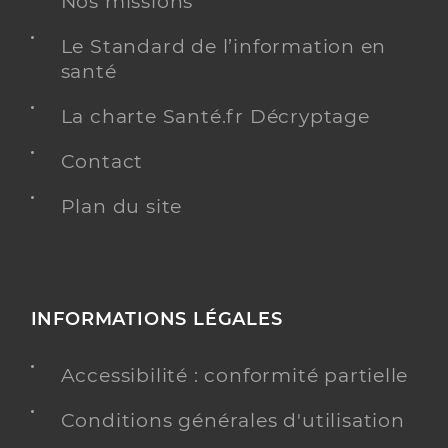
Nos missions
Le Standard de l’information en
Heuze Catherine
Professionel de santé
santé
Infirmier
La charte Santé.fr Décryptage
Infirmier
Spécialités
Contact
Adresse
Rue de la Libération, 50290 Bréhal
Téléphone
Plan du site
0233616055
Type de convention
Conventionné
Y ALLER
INFORMATIONS LÉGALES
Accessibilité : conformité partielle
Husson Pauline
Professionel de santé
Conditions générales d'utilisation
Infirmier