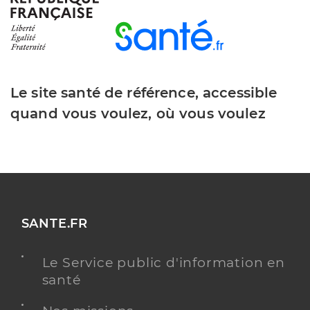
Bunel Coralie
Professionel de santé
Infirmier
Infirmier
Spécialités
Le site santé de référence, accessible
Adresse
39 Residence De La Motte Gaullier, 41600
Chaumont-sur-Tharonne
quand vous voulez, où vous voulez
Téléphone
0630640852
Type de convention
Conventionné
Y ALLER
SANTE.FR
Le Service public d'information en
santé