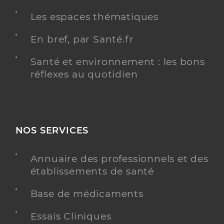
Les espaces thématiques
En bref, par Santé.fr
Vacher Amandine
Professionel de santé
Infirmier
Santé et environnement : les bons
réflexes au quotidien
Infirmier
Spécialités
Adresse
Place grignion de montfort, 49280 La
Séguinière
Téléphone
0241568770
NOS SERVICES
Type de convention
Conventionné
Annuaire des professionnels et des
établissements de santé
Y ALLER
Base de médicaments
Essais Cliniques
Tharreau Maeva