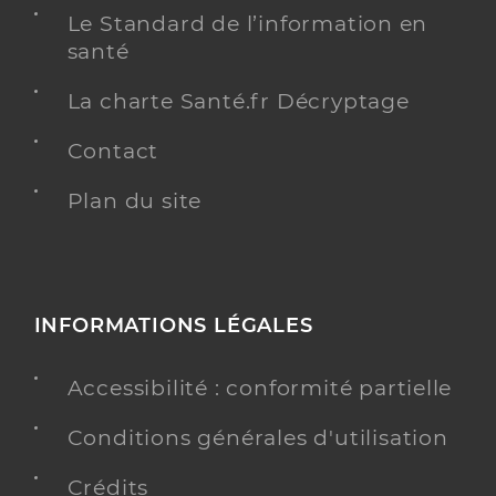
Le Standard de l’information en
Une offre identifiée :
santé
Hébergement pour personnes âgées
dépendantes
La charte Santé.fr Décryptage
Adresse
15 Rue de l’Industrie, 49280 La Tessoualle
Contact
Téléphone
0241563297
Plan du site
Y ALLER
INFORMATIONS LÉGALES
Ssiad soins et maintien a domicile
Accessibilité : conformité partielle
Service de soins infirmiers à domicile (SSIAD)
Etablissement de soins
Conditions générales d'utilisation
Voir l’offre identifiée
Crédits
Adresse
2 Place Michel Ange, 49300 Cholet