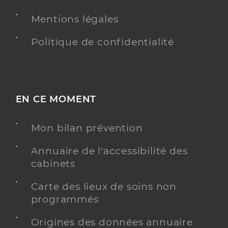
Téléphone
0241580142
Mentions légales
Politique de confidentialité
Y ALLER
EN CE MOMENT
Pananceau Laure
Professionel de santé
Infirmier
Mon bilan prévention
Infirmier
Spécialités
Annuaire de l'accessibilité des
Adresse
18 Avenue des Calins, 49300 Cholet
cabinets
Téléphone
0241581966
Carte des lieux de soins non
Type de convention
Conventionné
programmés
Y ALLER
Origines des données annuaire