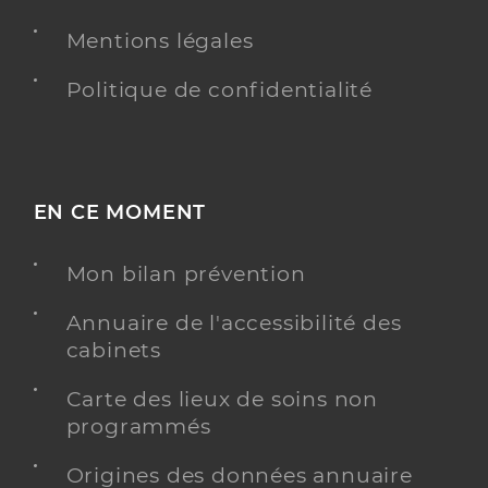
Type de convention
Conventionné
Mentions légales
Politique de confidentialité
Y ALLER
EN CE MOMENT
Poulou-Sarasola Isabelle
Professionel de santé
Infirmier
Mon bilan prévention
Infirmier
Spécialités
Annuaire de l'accessibilité des
Adresse
6 Avenue Labrouche, 64500 Saint-Jean-de-Luz
cabinets
Téléphone
0611265316
Carte des lieux de soins non
Type de convention
Conventionné
programmés
Origines des données annuaire
PRENDRE RENDEZ-VOUS
Y ALLER