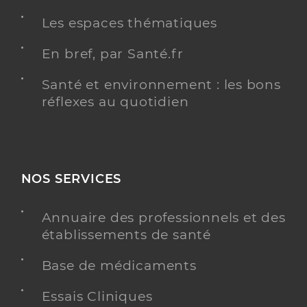
Les espaces thématiques
En bref, par Santé.fr
Badiola Cabannes Virginie
Professionel de santé
Infirmier
Santé et environnement : les bons
réflexes au quotidien
Infirmier
Spécialités
Adresse
1060 Route d’Olhette, 64500 Ciboure
Téléphone
0663615718
NOS SERVICES
Type de convention
Conventionné
Annuaire des professionnels et des
établissements de santé
PRENDRE RENDEZ-VOUS
Y ALLER
Base de médicaments
Essais Cliniques
Batiot Alain