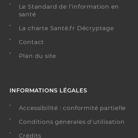
Infirmier
Le Standard de l’information en
Spécialités
santé
Adresse
2 Avenue Pierre Larramendy, 64500 Saint-Jean-de-
Luz
La charte Santé.fr Décryptage
Téléphone
0769774680
Contact
Type de convention
Conventionné
Plan du site
Y ALLER
INFORMATIONS LÉGALES
Mais Sandrine
Professionel de santé
Infirmier
Accessibilité : conformité partielle
Infirmier
Spécialités
Conditions générales d'utilisation
Adresse
21 Rue François Turnaco, 64500 Ciboure
Crédits
Téléphone
0632792844