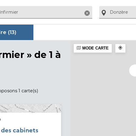
Supprimer
re (
13
)
MODE CARTE
aire
rmier »
de 1 à
posons 1 carte(s)
e
é des cabinets