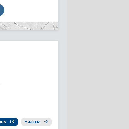
e
OUS
Y ALLER