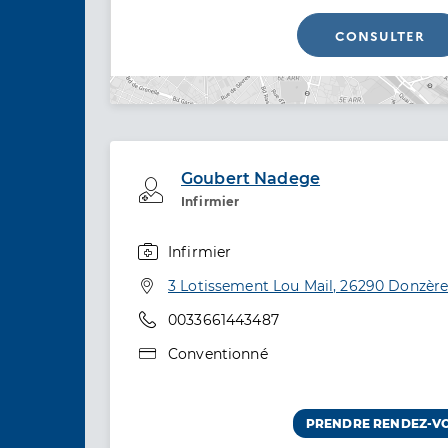
CONSULTER
Goubert Nadege
Professionel de santé
Infirmier
Infirmier
Spécialités
Adresse
3 Lotissement Lou Mail, 26290 Donzèr
Téléphone
0033661443487
Type de convention
Conventionné
PRENDRE RENDEZ-V