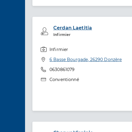
Cerdan Laetitia
Professionel de santé
Infirmier
Infirmier
Spécialités
Adresse
6 Basse Bourgade, 26290 Donzère
Téléphone
0630861079
Type de convention
Conventionné