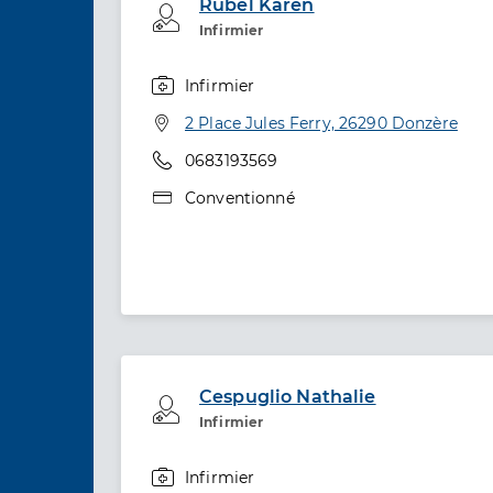
Rubel Karen
Professionel de santé
Infirmier
Infirmier
Spécialités
Adresse
2 Place Jules Ferry, 26290 Donzère
Téléphone
0683193569
Type de convention
Conventionné
Cespuglio Nathalie
Professionel de santé
Infirmier
Infirmier