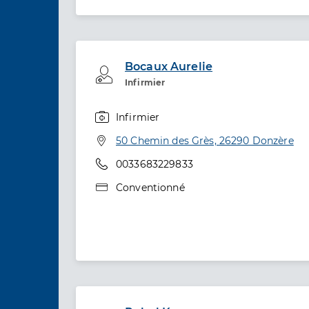
Bocaux Aurelie
Professionel de santé
Infirmier
Infirmier
Spécialités
Adresse
50 Chemin des Grès, 26290 Donzère
Téléphone
0033683229833
Type de convention
Conventionné