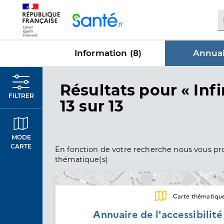
Panneau de gestion des cookies
Information (
8
)
Annuai
dans Annu
Résultats
pour « Infi
FILTRER
13 sur 13
MODE
CARTE
En fonction de votre recherche nous vous pro
thématique(s)
Carte thématiqu
Annuaire de l'accessibilit