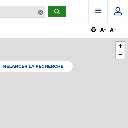
Menu prin
Supprimer
RECHERCHER
Augmente
Dimin
+
−
RELANCER LA RECHERCHE