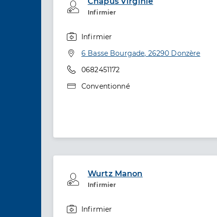
Chapus Virginie
Professionel de santé
Infirmier
Infirmier
Spécialités
Adresse
6 Basse Bourgade, 26290 Donzère
Téléphone
0682451172
Type de convention
Conventionné
Wurtz Manon
Professionel de santé
Infirmier
Infirmier
Spécialités