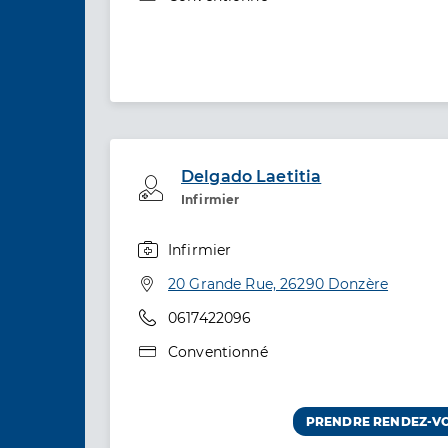
Delgado Laetitia
Professionel de santé
Infirmier
Infirmier
Spécialités
Adresse
20 Grande Rue, 26290 Donzère
Téléphone
0617422096
Type de convention
Conventionné
PRENDRE RENDEZ-V