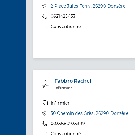
Spécialités
Adresse
2 Place Jules Ferry, 26290 Donzère
Téléphone
0621425433
Type de convention
Conventionné
Fabbro Rachel
Professionel de santé
Infirmier
Infirmier
Spécialités
Adresse
50 Chemin des Grès, 26290 Donzère
Téléphone
0033680933399
Type de convention
Conventionné