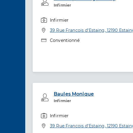
Professionel de santé
Infirmier
Infirmier
Spécialités
Adresse
39 Rue Francois d’Estaing, 12190 Estain
Type de convention
Conventionné
Baules Monique
Professionel de santé
Infirmier
Infirmier
Spécialités
Adresse
39 Rue Francois d’Estaing, 12190 Estain