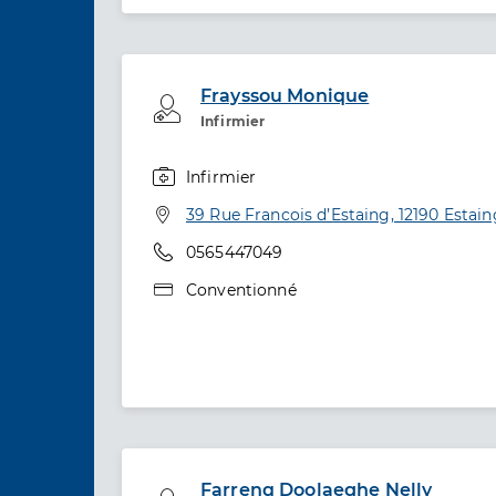
Frayssou Monique
Professionel de santé
Infirmier
Infirmier
Spécialités
Adresse
39 Rue Francois d’Estaing, 12190 Estain
Téléphone
0565447049
Type de convention
Conventionné
Farrenq Doolaeghe Nelly