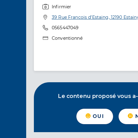
Infirmier
Spécialités
Adresse
39 Rue Francois d’Estaing, 12190 Estain
Téléphone
0565447049
Type de convention
Conventionné
Le contenu proposé vous a-t-
OUI