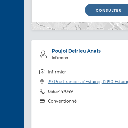
CONSULTER
Poujol Delrieu Anais
Professionel de santé
Infirmier
Infirmier
Spécialités
Adresse
39 Rue Francois d’Estaing, 12190 Estain
Téléphone
0565447049
Type de convention
Conventionné