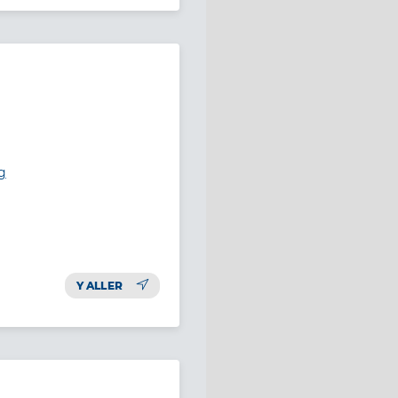
g
Y ALLER