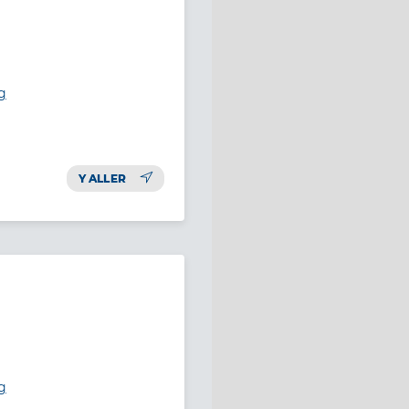
g
Y ALLER
g