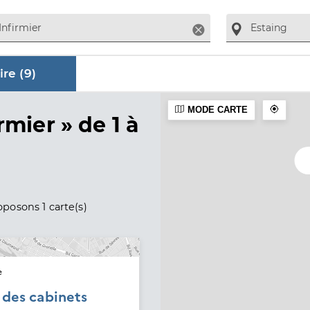
Supprimer
re (
9
)
MODE CARTE
aire
rmier »
de 1 à
posons 1 carte(s)
e
é des cabinets