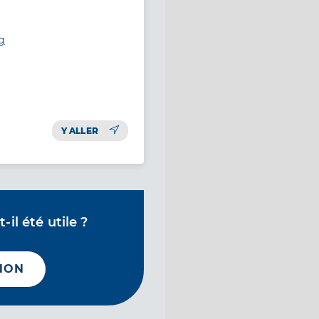
g
Y ALLER
il été utile ?
NON