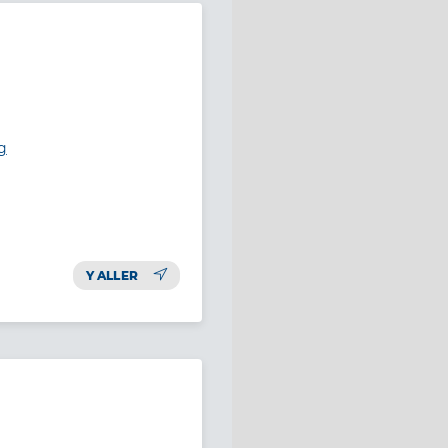
g
Y ALLER