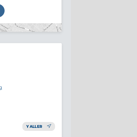
g
Y ALLER