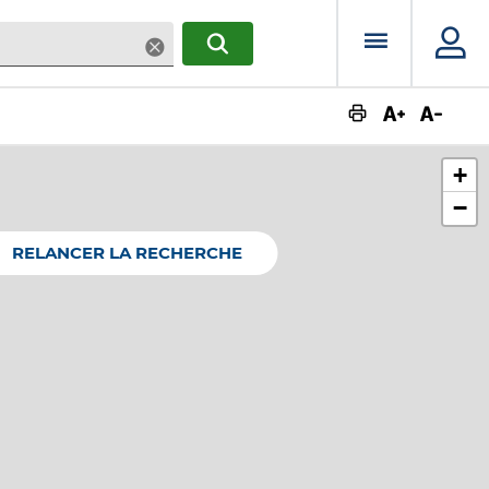
Menu prin
Supprimer
RECHERCHER
Augmente
Dimin
+
−
RELANCER LA RECHERCHE