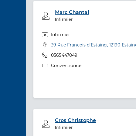
Marc Chantal
Professionel de santé
Infirmier
Infirmier
Spécialités
Adresse
39 Rue Francois d’Estaing, 12190 Estain
Téléphone
0565447049
Type de convention
Conventionné
Cros Christophe
Professionel de santé
Infirmier