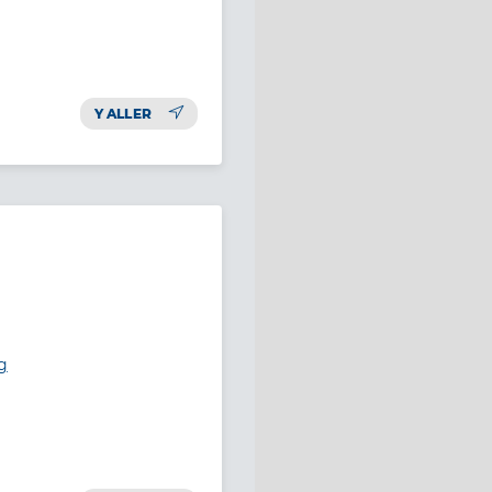
Y ALLER
g