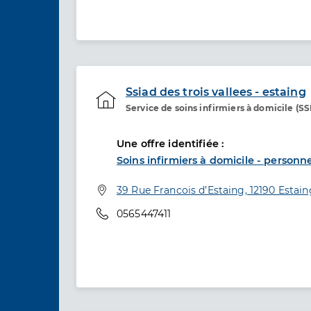
Ssiad des trois vallees - estaing
Service de soins infirmiers à domicile (S
Etablissement de soins
Une offre identifiée :
Soins infirmiers à domicile - personn
Adresse
39 Rue Francois d’Estaing, 12190 Estain
Téléphone
0565447411