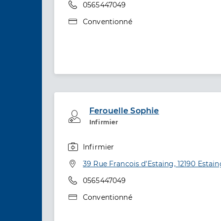
Téléphone
0565447049
Type de convention
Conventionné
Ferouelle Sophie
Professionel de santé
Infirmier
Infirmier
Spécialités
Adresse
39 Rue Francois d’Estaing, 12190 Estain
Téléphone
0565447049
Type de convention
Conventionné