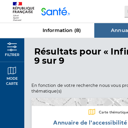
Panneau de gestion des cookies
Information (
8
)
Annuai
dans Annu
Résultats
pour « Infi
FILTRER
9 sur 9
MODE
CARTE
En fonction de votre recherche nous vous pro
thématique(s)
Carte thématiqu
Annuaire de l'accessibilit