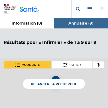
Panneau de gestion des cookies
Menu pr
Ouvrir la rech
Information (
8
)
Annuaire (
9
)
dans Annuaire
Résultats
pour « Infirmier »
de 1 à 9 sur 9
MODE LISTE
FILTRER
En fonction de votre recherche nous vous proposons 1
carte(s) thématique(s)
RELANCER LA RECHERCHE
Carte thématique
Annuaire de l'accessibilité des cabinets