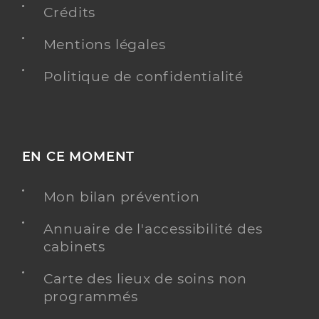
Crédits
Mentions légales
PRENDRE RENDEZ-VOUS
Y ALLER
Politique de confidentialité
Ossard Mathieu
Professionel de santé
Infirmier
EN CE MOMENT
Infirmier
Spécialités
Mon bilan prévention
Adresse
12 Avenue du 6 Juin 1944, 24500 Eymet
Téléphone
0553233036
Annuaire de l'accessibilité des
Type de convention
cabinets
Conventionné
Carte des lieux de soins non
Y ALLER
programmés