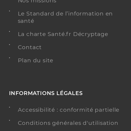
Nos missions
Spécialités
Adresse
12 Avenue du 6 Juin 1944, 24500 Eymet
Le Standard de l’information en
Téléphone
0033648925285
santé
Type de convention
Conventionné
La charte Santé.fr Décryptage
Contact
Y ALLER
Plan du site
Lemaire Sophie
Professionel de santé
Infirmier
INFORMATIONS LÉGALES
Infirmier
Spécialités
Adresse
Accessibilité : conformité partielle
Le Rieu Du Lac Est, 24500 Fonroque
Téléphone
0673556845
Conditions générales d'utilisation
Type de convention
Conventionné