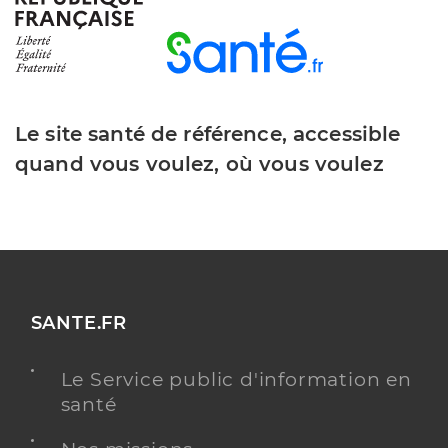
Jalabert Maryline
Professionel de santé
Infirmier
Infirmier
Spécialités
Le site santé de référence, accessible
Adresse
12 Avenue du 6 Juin 1944, 24500 Eymet
quand vous voulez, où vous voulez
Téléphone
0553233036
Type de convention
Conventionné
Y ALLER
SANTE.FR
Marboutin Thibaud
Professionel de santé
Le Service public d'information en
Infirmier
santé
Infirmier