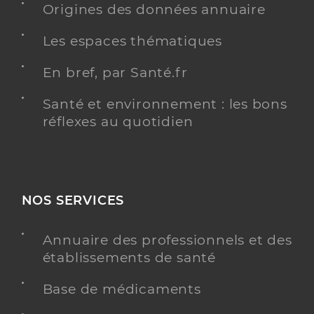
Origines des données annuaire
Les espaces thématiques
Chiqueray Veronique
Professionel de santé
Infirmier
En bref, par Santé.fr
Infirmier
Santé et environnement : les bons
Spécialités
Adresse
12 Avenue du 6 Juin 1944, 24500 Eymet
réflexes au quotidien
Téléphone
0553233036
Type de convention
Conventionné
NOS SERVICES
Y ALLER
Annuaire des professionnels et des
établissements de santé
Hericher Aurelie
Professionel de santé
Base de médicaments
Infirmier