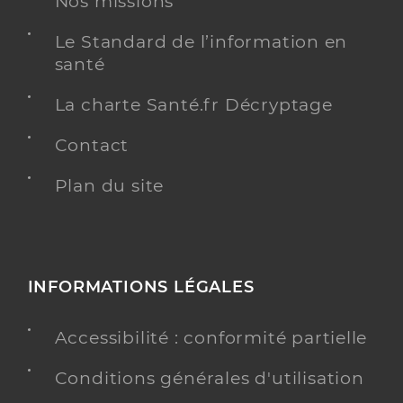
Nos missions
Huc Marie Annick
Professionel de santé
Infirmier
Le Standard de l’information en
santé
Infirmier
Spécialités
Adresse
15 Rue des Armillières, 34150 Gignac
La charte Santé.fr Décryptage
Téléphone
0615416670
Contact
Type de convention
Conventionné
Plan du site
Y ALLER
INFORMATIONS LÉGALES
Mas l'ensoleillade - st andre de
sangonis
Accessibilité : conformité partielle
Etablissement de soins
Maison d'accueil spécialisée (MAS)
Conditions générales d'utilisation
Une offre identifiée :