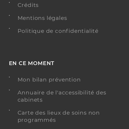
Accueil de jour - retard mental profond et
Crédits
sévère avec troubles associés
Mentions légales
Adresse
9 Rue du Moulin à Huile, 34725 Saint-André-de-
Sangonis
Politique de confidentialité
Téléphone
0467570050
Y ALLER
EN CE MOMENT
Mon bilan prévention
Laruelle Cindy
Professionel de santé
Infirmier
Annuaire de l'accessibilité des
cabinets
Infirmier
Spécialités
Carte des lieux de soins non
Adresse
12 Avenue du Marechal Foch, 34150 Gignac
programmés
Téléphone
0686200177