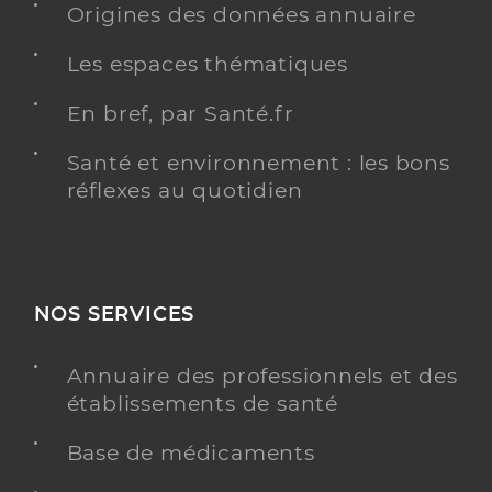
Origines des données annuaire
Type de convention
Conventionné
Les espaces thématiques
Y ALLER
En bref, par Santé.fr
Santé et environnement : les bons
réflexes au quotidien
Crillon Gerald
Professionel de santé
Infirmier
Infirmier
Spécialités
NOS SERVICES
Adresse
1 Chemin du Jeu de Mail, 34230 Popian
Téléphone
0672484184
Annuaire des professionnels et des
Type de convention
Conventionné
établissements de santé
Base de médicaments
Y ALLER