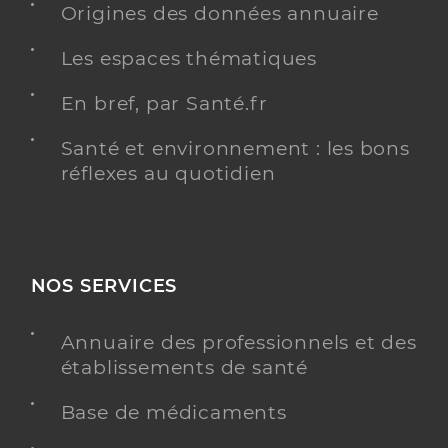
Origines des données annuaire
Infirmier
Spécialités
Les espaces thématiques
Adresse
108 Place du Château, 84220 Gordes
Téléphone
0490720386
En bref, par Santé.fr
Type de convention
Conventionné
Santé et environnement : les bons
réflexes au quotidien
Y ALLER
NOS SERVICES
Juillard Veronique
Professionel de santé
Infirmier
Annuaire des professionnels et des
établissements de santé
Infirmier
Spécialités
Adresse
1554 Chemin des Daumas, 84220 Gordes
Base de médicaments
Téléphone
0490722617