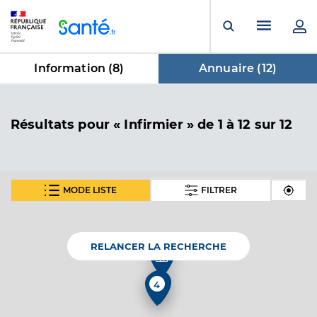
Panneau de gestion des cookies
Menu pr
Ouvrir la rech
Information (
8
)
Annuaire (
12
)
dans Annuaire
Résultats
pour « Infirmier »
de 1 à 12 sur 12
MODE LISTE
FILTRER
En fonction de votre recherche nous vous proposons 1
carte(s) thématique(s)
RELANCER LA RECHERCHE
Carte thématique
2
Annuaire de l'accessibilité des cabinets
4