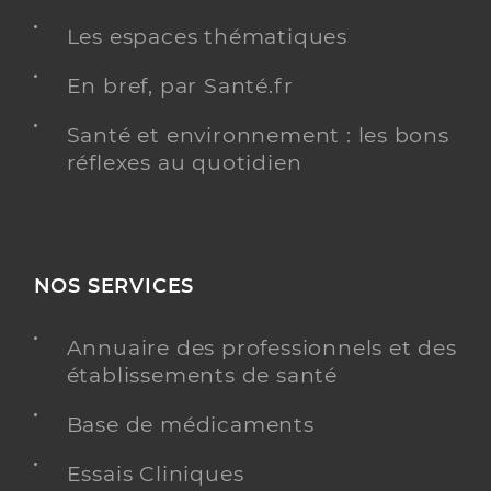
Rocquencourt
Les espaces thématiques
Téléphone
0699550807
Type de convention
Conventionné
En bref, par Santé.fr
Santé et environnement : les bons
Y ALLER
réflexes au quotidien
Fauvel Arthur
Professionel de santé
Infirmier
NOS SERVICES
Infirmier
Annuaire des professionnels et des
Spécialités
Adresse
36 Boulevard Saint Antoine, 78150 Le Chesnay-
établissements de santé
Rocquencourt
Base de médicaments
Téléphone
0659194050
Type de convention
Conventionné
Essais Cliniques