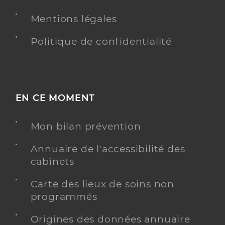
Infirmier
Mentions légales
Spécialités
Adresse
2 Rue Cimarosa, 78150 Le Chesnay-
Politique de confidentialité
Rocquencourt
Téléphone
0033675941680
Type de convention
Conventionné
EN CE MOMENT
PRENDRE RENDEZ-VOUS
Y ALLER
Mon bilan prévention
Annuaire de l'accessibilité des
cabinets
Henry Catherine
Professionel de santé
Infirmier
Carte des lieux de soins non
programmés
Infirmier
Spécialités
Adresse
3 Allee des Thuyas, 78150 Le Chesnay-
Origines des données annuaire