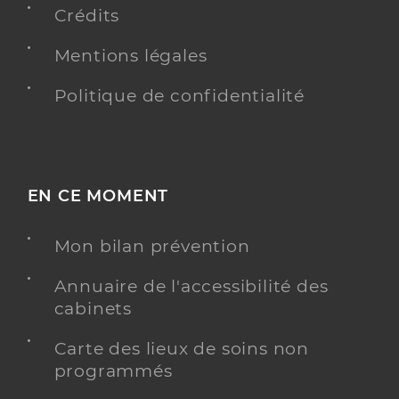
Crédits
Y ALLER
Mentions légales
Politique de confidentialité
Bidon Aurelie
Professionel de santé
Infirmier
Infirmier
EN CE MOMENT
Spécialités
Adresse
4 Rue de l’Equerre, 78290 Croissy-sur-Seine
Mon bilan prévention
Y ALLER
Annuaire de l'accessibilité des
cabinets
Carte des lieux de soins non
Ssiad esa de la ville du vesinet
programmés
Service de soins infirmiers à domicile (SSIAD)
Etablissement de soins