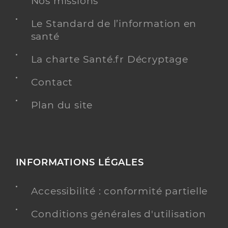
Nos missions
Voir l’offre identifiée
Adresse
Le Standard de l’information en
54 Route de Sartrouville, 78230 Le Pecq
santé
Téléphone
0134511919
La charte Santé.fr Décryptage
Y ALLER
Contact
Plan du site
Bouvard Christelle
Professionel de santé
Infirmier
Infirmier
INFORMATIONS LÉGALES
Spécialités
Adresse
6 Place de l’Eglise, 78110 Le Vésinet
Accessibilité : conformité partielle
Téléphone
0139763453
Type de convention
Conditions générales d'utilisation
Conventionné