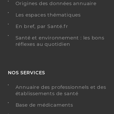
Origines des données annuaire
Voir l’offre identifiée
Les espaces thématiques
Adresse
43bis Rue Alphonse Pallu, 78110 Le Vésinet
En bref, par Santé.fr
Téléphone
0130536583
Santé et environnement : les bons
réflexes au quotidien
Y ALLER
Oudghiri Leila
Professionel de santé
NOS SERVICES
Infirmier
Annuaire des professionnels et des
Infirmier
Spécialités
établissements de santé
Adresse
2 Rue de l’Equerre, 78290 Croissy-sur-Seine
Base de médicaments
Téléphone
0786106143