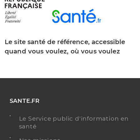
Entringer Alice
Professionel de santé
Infirmier
Infirmier
Spécialités
Le site santé de référence, accessible
Adresse
40bis Rue des Sablons, 78400 Chatou
quand vous voulez, où vous voulez
Téléphone
0130532210
Type de convention
Conventionné
Y ALLER
SANTE.FR
Simad
Le Service public d'information en
Service de soins infirmiers à domicile (SSIAD)
Etablissement de soins
santé