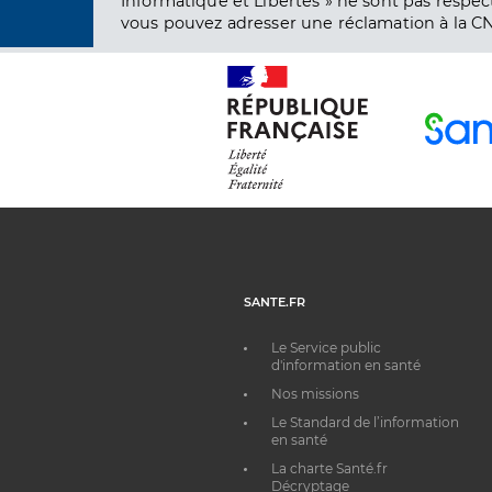
Informatique et Libertés » ne sont pas respect
vous pouvez adresser une réclamation à la CN
SANTE.FR
Le Service public
d'information en santé
Nos missions
Le Standard de l’information
en santé
La charte Santé.fr
Décryptage