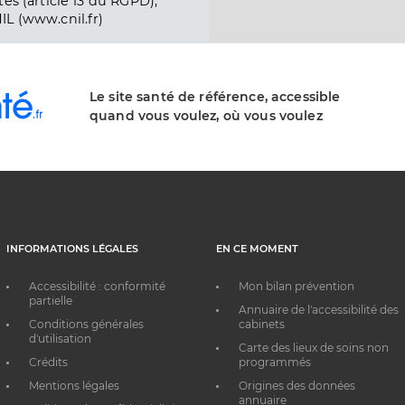
és (article 13 du RGPD),
IL (www.cnil.fr)
Le site santé de référence, accessible
quand vous voulez, où vous voulez
INFORMATIONS LÉGALES
EN CE MOMENT
Accessibilité : conformité
Mon bilan prévention
partielle
Annuaire de l'accessibilité des
Conditions générales
cabinets
d'utilisation
Carte des lieux de soins non
Crédits
programmés
Mentions légales
Origines des données
annuaire