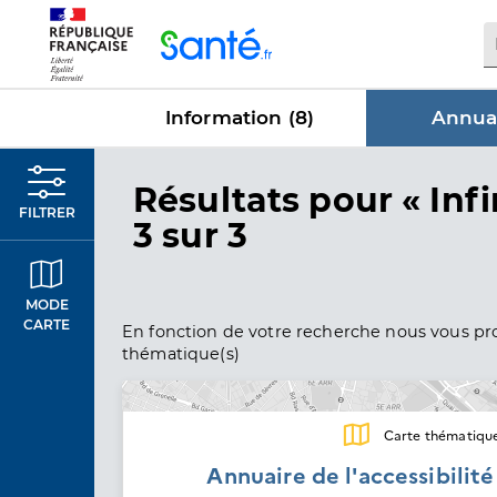
Panneau de gestion des cookies
Information (
8
)
Annuai
dans Annu
Résultats
pour « Infi
FILTRER
3 sur 3
MODE
CARTE
En fonction de votre recherche nous vous pro
thématique(s)
Carte thématiqu
Annuaire de l'accessibilit