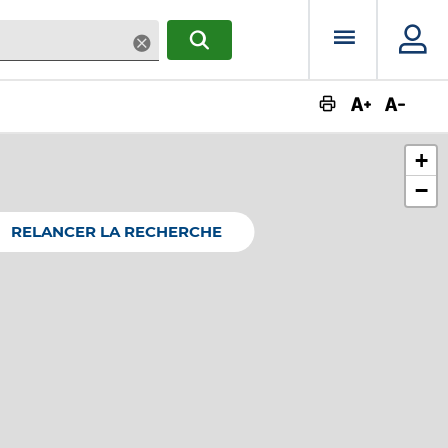
Menu prin
Supprimer
RECHERCHER
Augmente
Dimin
+
−
RELANCER LA RECHERCHE