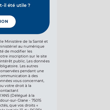
il été utile ?
NON
le Ministère de la Santé et
ministériel au numérique
té de modifier les
tre inscription sur le site
l’intérêt public. Les données
obligatoire. Les autres
 conservées pendant une
e communication à des
onnées vous concernant,
ou votre droit à la
contactant
l’ANS (Délégué à la
dour-sur-Glane - 75015
ctés, que vos droits «