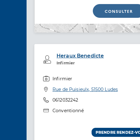
CONSULTER
Heraux Benedicte
Professionel de santé
Infirmier
Infirmier
Spécialités
Adresse
Rue de Puisieulx, 51500 Ludes
Téléphone
0612032242
Type de convention
Conventionné
PRENDRE RENDEZ-V