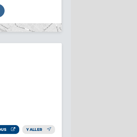
OUS
Y ALLER