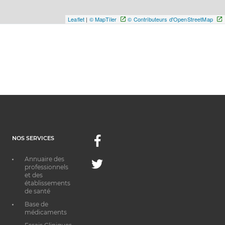
Leaflet
|
© MapTiler
© Contributeurs d'OpenStreetMap
NOS SERVICES
Facebook
Annuaire des
Twitter
professionnels
et des
établissements
de santé
Base de
médicaments