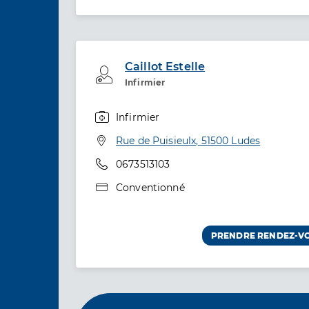
Caillot Estelle
Professionel de santé
Infirmier
Infirmier
Spécialités
Adresse
Rue de Puisieulx, 51500 Ludes
Téléphone
0673513103
Type de convention
Conventionné
PRENDRE RENDEZ-V