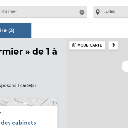
Supprimer
re (
3
)
MODE CARTE
aire
rmier »
de 1 à
posons 1 carte(s)
e
é des cabinets