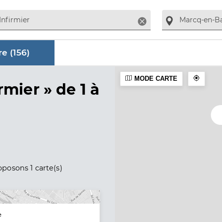
Supprimer
e (
156
)
MODE CARTE
aire
rmier »
de 1 à
posons 1 carte(s)
e