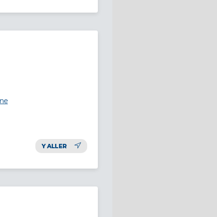
ine
Y ALLER