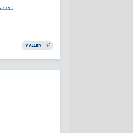
Barœul
Y ALLER