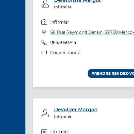
Delefortrie Margot
Professionel de santé
Infirmier
Infirmier
Spécialités
Adresse
66 Rue Raymond Derain, 59700 Marcq
Téléphone
0645050744
Type de convention
Conventionné
PRENDRE RENDEZ-V
Devolder Morgan
Professionel de santé
Infirmier
Infirmier