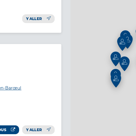
Y ALLER
-en-Barœul
OUS
Y ALLER