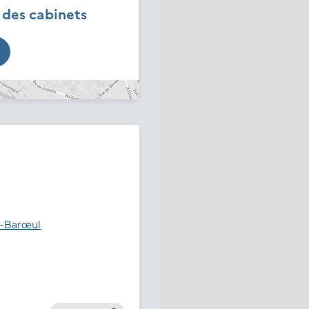
é des cabinets
n-Barœul