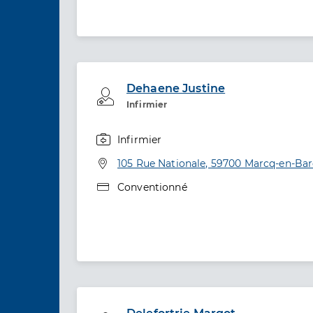
Dehaene Justine
Professionel de santé
Infirmier
Infirmier
Spécialités
Adresse
105 Rue Nationale, 59700 Marcq-en-Ba
Type de convention
Conventionné