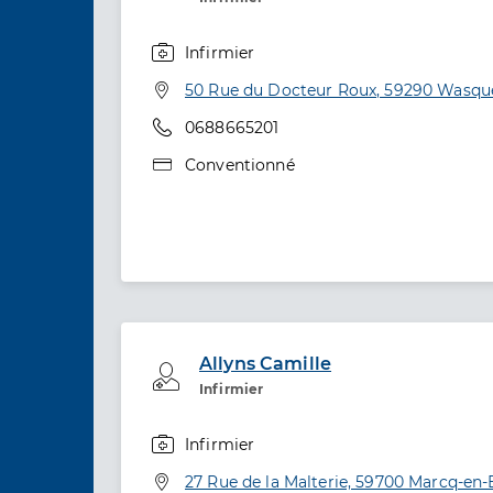
Infirmier
Spécialités
Adresse
50 Rue du Docteur Roux, 59290 Wasqu
Téléphone
0688665201
Type de convention
Conventionné
Allyns Camille
Professionel de santé
Infirmier
Infirmier
Spécialités
Adresse
27 Rue de la Malterie, 59700 Marcq-en