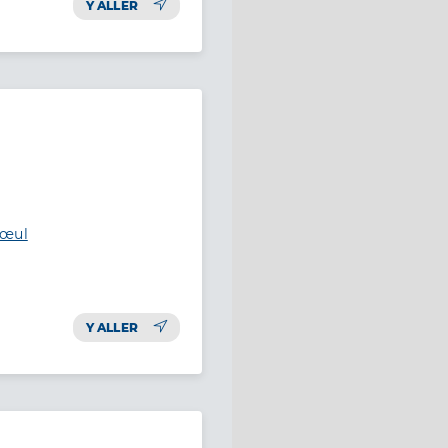
Y ALLER
rœul
Y ALLER