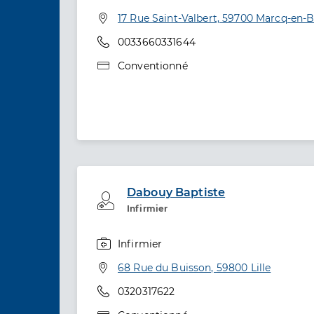
Spécialités
Adresse
17 Rue Saint-Valbert, 59700 Marcq-en-
Téléphone
0033660331644
Type de convention
Conventionné
Dabouy Baptiste
Professionel de santé
Infirmier
Infirmier
Spécialités
Adresse
68 Rue du Buisson, 59800 Lille
Téléphone
0320317622