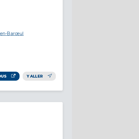
-en-Barœul
OUS
Y ALLER