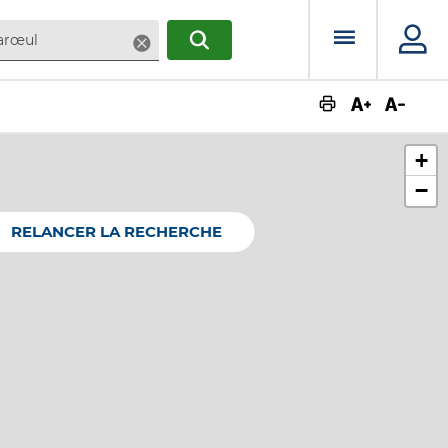
Menu prin
Supprimer
RECHERCHER
Augmente
Dimin
+
−
RELANCER LA RECHERCHE