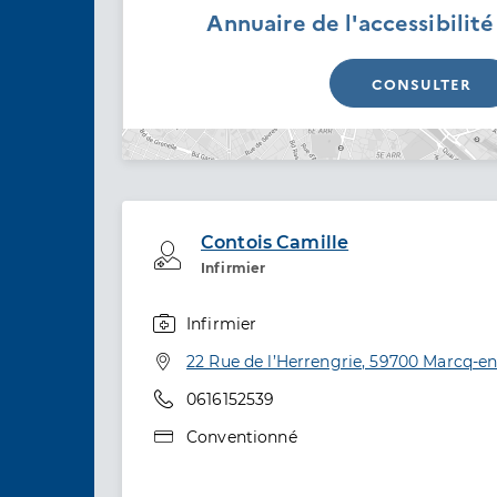
Annuaire de l'accessibilit
CONSULTER
Contois Camille
Professionel de santé
Infirmier
Infirmier
Spécialités
Adresse
22 Rue de l’Herrengrie, 59700 Marcq-e
Téléphone
0616152539
Type de convention
Conventionné