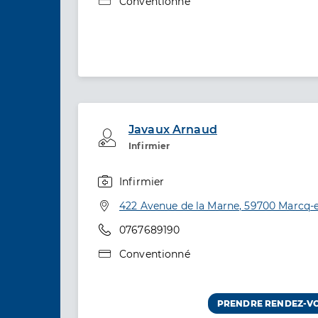
Type de convention
Conventionné
Javaux Arnaud
Professionel de santé
Infirmier
Infirmier
Spécialités
Adresse
422 Avenue de la Marne, 59700 Marcq
Téléphone
0767689190
Type de convention
Conventionné
PRENDRE RENDEZ-V