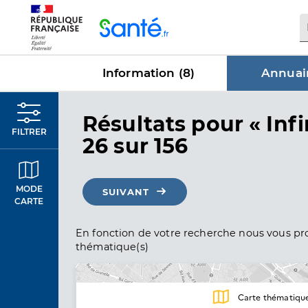
Panneau de gestion des cookies
Information (
8
)
Annuair
dans Annu
Résultats
pour « Infi
FILTRER
26 sur 156
MODE
SUIVANT
CARTE
En fonction de votre recherche nous vous pro
thématique(s)
Carte thématiqu