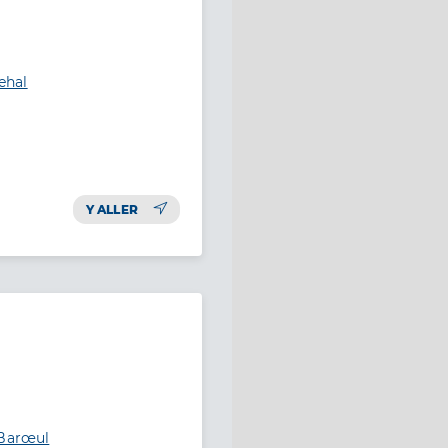
ehal
Y ALLER
-Barœul