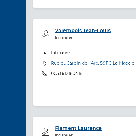
Valembois Jean-Louis
Professionel de santé
Infirmier
Infirmier
Spécialités
Adresse
Rue du Jardin de l’Arc, 59110 La Madele
Téléphone
0033612160418
Flament Laurence
Professionel de santé
Infirmier