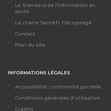
Infirmier
Spécialités
Le Standard de l’information en
Adresse
15 Rue Pilette, 59300 Valenciennes
santé
Téléphone
0327466511
La charte Santé.fr Décryptage
Type de convention
Conventionné
Contact
Y ALLER
Plan du site
Madoui Ali
Professionel de santé
INFORMATIONS LÉGALES
Infirmier
Infirmier
Accessibilité : conformité partielle
Spécialités
Adresse
20 Place Verte, 59300 Valenciennes
Conditions générales d'utilisation
Type de convention
Conventionné
Crédits