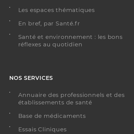
Une offre identifiée :
Les espaces thématiques
Equipe spécialisée de soins infirmiers précarité
(essip)
En bref, par Santé.fr
Adresse
102 avenue de reims, 59307 Valenciennes cedex
Santé et environnement : les bons
Téléphone
réflexes au quotidien
+33 3 20 12 86 86
Y ALLER
NOS SERVICES
Marcaille Virginie
Professionel de santé
Annuaire des professionnels et des
Infirmier
établissements de santé
Infirmier
Base de médicaments
Spécialités
Adresse
259 Avenue Henri Barbusse, 59770 Marly
Essais Cliniques