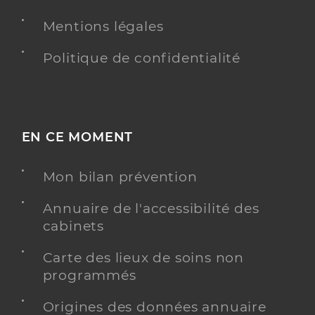
Y ALLER
Mentions légales
Politique de confidentialité
Valette Stephanie
Professionel de santé
Infirmier
EN CE MOMENT
Infirmier
Spécialités
Adresse
8 Rue des Incas, 59300 Valenciennes
Mon bilan prévention
Annuaire de l'accessibilité des
Y ALLER
cabinets
Carte des lieux de soins non
programmés
Essip valenciennes
Equipe mobile médico-sociale précarité (EMMSP)
Etablissement de soins
Origines des données annuaire