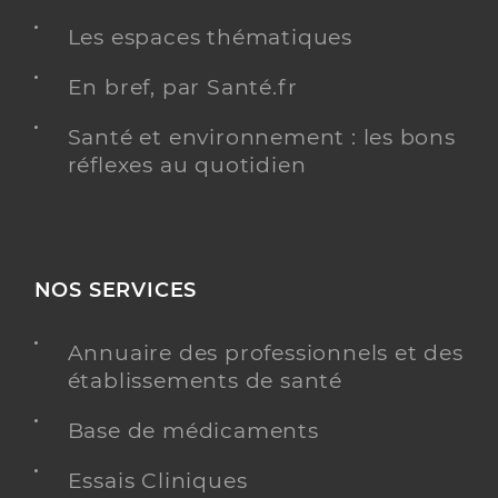
Infirmier
Les espaces thématiques
Spécialités
Adresse
Place Notre Dame des Anges, 93370
Montfermeil
En bref, par Santé.fr
Téléphone
0698984892
Santé et environnement : les bons
Type de convention
Conventionné
réflexes au quotidien
Y ALLER
NOS SERVICES
Brunel Rodolphe
Professionel de santé
Annuaire des professionnels et des
Infirmier
établissements de santé
Infirmier
Base de médicaments
Spécialités
Adresse
2 Allée Romain Rolland, 93390 Clichy-sous-Bois
Essais Cliniques
Téléphone