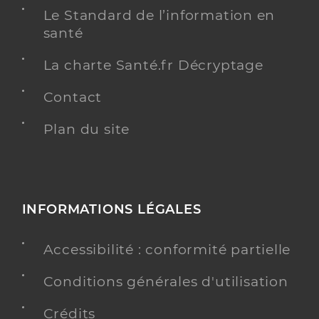
Montfermeil
Le Standard de l’information en
santé
Téléphone
0749634999
Type de convention
Conventionné
La charte Santé.fr Décryptage
Contact
Y ALLER
Plan du site
Kante Rouguy
Professionel de santé
Infirmier
INFORMATIONS LÉGALES
Infirmier
Spécialités
Accessibilité : conformité partielle
Adresse
183 Avenue Jean Jaurés, 93370 Montfermeil
Conditions générales d'utilisation
PRENDRE RENDEZ-VOUS
Y ALLER
Crédits