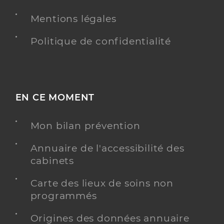
Mentions légales
Mas le grand saule
Politique de confidentialité
Maison d'accueil spécialisée (MAS)
Etablissement de soins
Voir l’offre identifiée
EN CE MOMENT
Adresse
2 Avenue des Tilleuls, 93370 Montfermeil
Téléphone
0141703040
Mon bilan prévention
Y ALLER
Annuaire de l'accessibilité des
cabinets
Carte des lieux de soins non
programmés
Boudjellal Wassila
Professionel de santé
Infirmier
Origines des données annuaire