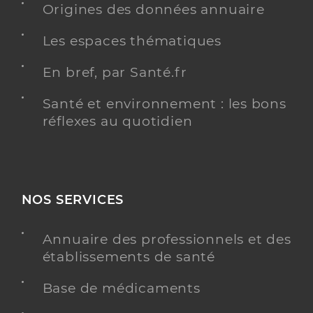
Origines des données annuaire
Les espaces thématiques
Bouyer Pauline
Professionel de santé
En bref, par Santé.fr
Infirmier
Santé et environnement : les bons
Infirmier
réflexes au quotidien
Spécialités
Adresse
1 A Rue De La Seigneurie, 17190 Saint-Georges-
d’Oléron
Téléphone
0033652473742
Type de convention
Conventionné
NOS SERVICES
Annuaire des professionnels et des
Y ALLER
établissements de santé
Base de médicaments
Poirier Emma