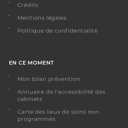
Téléphone
0033650437474
Crédits
Type de convention
Conventionné
Mentions légales
Politique de confidentialité
Y ALLER
Calamy Melanie
Professionel de santé
EN CE MOMENT
Infirmier
Mon bilan prévention
Infirmier
Spécialités
Adresse
Annuaire de l'accessibilité des
330 Rue de la Miscandière, 17190 Saint-Georges-
d’Oléron
cabinets
Type de convention
Conventionné
Carte des lieux de soins non
programmés
Y ALLER