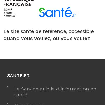
Barthelemi Emilie
Professionel de santé
Infirmier
Infirmier
Le site santé de référence, accessible
Spécialités
Adresse
13 Avenue de Bel Air, 17310 Saint-Pierre-d’Oléron
quand vous voulez, où vous voulez
Téléphone
0033546471449
Type de convention
Conventionné
Y ALLER
SANTE.FR
Le Service public d'information en
Cau Lila
Professionel de santé
santé
Infirmier