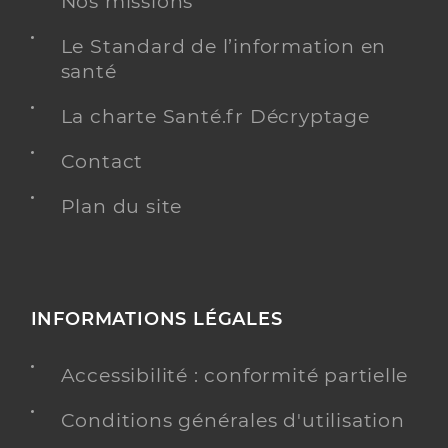
Nos missions
Infirmier
Spécialités
Le Standard de l’information en
Adresse
18 Rue du Moulin du Coivre, 17310 Saint-Pierre-
santé
d’Oléron
Téléphone
0687225195
La charte Santé.fr Décryptage
Type de convention
Conventionné
Contact
Y ALLER
Plan du site
Freiss Nathalie
Professionel de santé
INFORMATIONS LÉGALES
Infirmier
Accessibilité : conformité partielle
Infirmier
Spécialités
Adresse
60 Impasse des Deux Moulins, 17190 Saint-Georges-
Conditions générales d'utilisation
d’Oléron