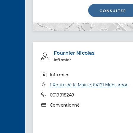
CONSULTER
Fournier Nicolas
Professionel de santé
Infirmier
Infirmier
Spécialités
Adresse
1 Route de la Mairie, 64121 Montardon
Téléphone
0619918249
Type de convention
Conventionné