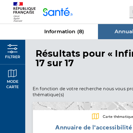
Panneau de gestion des cookies
Information (
8
)
Annuai
dans Annu
Résultats
pour « Infi
FILTRER
17 sur 17
MODE
CARTE
En fonction de votre recherche nous vous pro
thématique(s)
Carte thématiqu
Annuaire de l'accessibilit