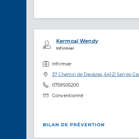
Kermoal Wendy
Professionel de santé
Infirmier
Infirmier
Spécialités
Adresse
37 Chemin de Devèzes, 64121 Serres-Ca
Téléphone
0759505200
Type de convention
Conventionné
BILAN DE PRÉVENTION