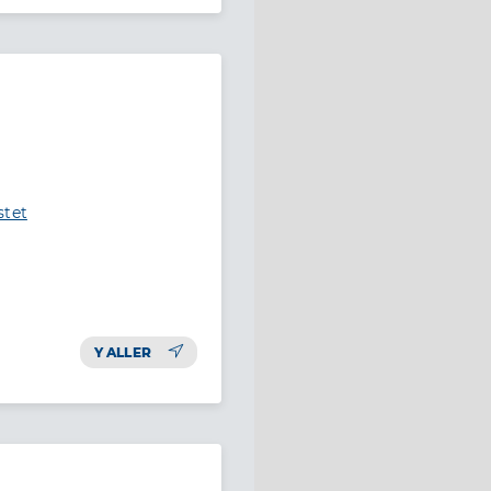
stet
Y ALLER