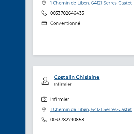
Adresse
1 Chemin de Liben, 64121 Serres-Castet
Téléphone
0033782646435
Type de convention
Conventionné
Costalin Ghislaine
Professionel de santé
Infirmier
Infirmier
Spécialités
Adresse
1 Chemin de Liben, 64121 Serres-Castet
Téléphone
0033782790858