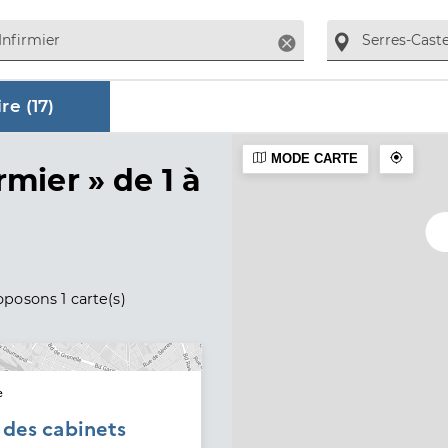
Supprimer
re (
17
)
MODE CARTE
aire
rmier »
de 1 à
posons 1 carte(s)
e
é des cabinets