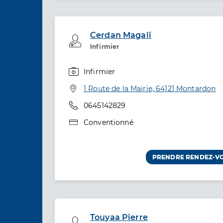
Cerdan Magali
Professionel de santé
Infirmier
Infirmier
Spécialités
Adresse
1 Route de la Mairie, 64121 Montardon
Téléphone
0645142829
Type de convention
Conventionné
PRENDRE RENDEZ-V
Touyaa Pierre
Professionel de santé