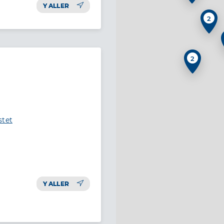
Y ALLER
2
2
stet
Y ALLER