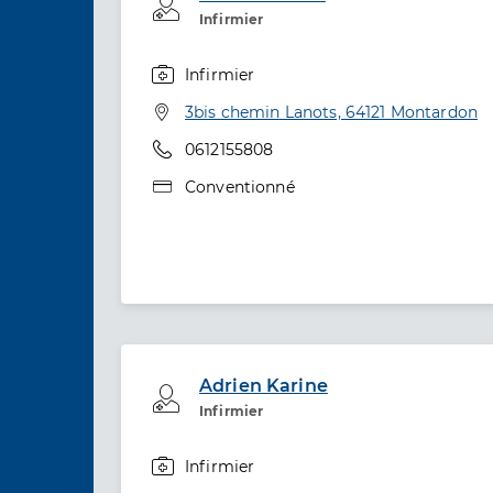
Professionel de santé
Infirmier
Infirmier
Spécialités
Adresse
3bis chemin Lanots, 64121 Montardon
Téléphone
0612155808
Type de convention
Conventionné
Adrien Karine
Professionel de santé
Infirmier
Infirmier
Spécialités