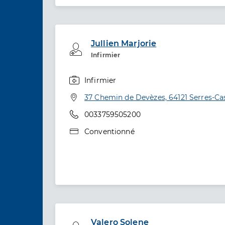
Jullien Marjorie
Professionel de santé
Infirmier
Infirmier
Spécialités
Adresse
37 Chemin de Devèzes, 64121 Serres-Ca
Téléphone
0033759505200
Type de convention
Conventionné
Valero Solene