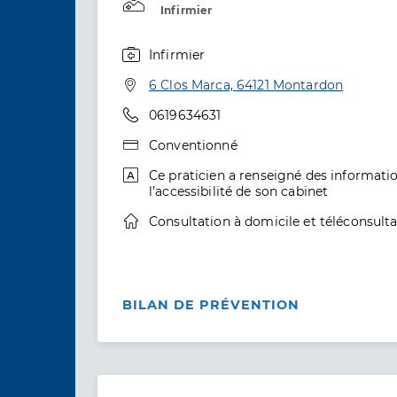
Infirmier
Infirmier
Spécialités
Adresse
6 Clos Marca, 64121 Montardon
Téléphone
0619634631
Type de convention
Conventionné
informations relatives à l’accessibilité
Ce praticien a renseigné des informatio
l’accessibilité de son cabinet
informations relatives à la téléconsult
Consultation à domicile
et téléconsulta
BILAN DE PRÉVENTION