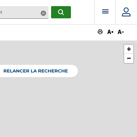
Menu prin
Supprimer
RECHERCHER
Augmente
Dimin
+
−
RELANCER LA RECHERCHE