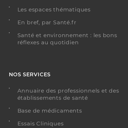
Vives Shirley
Professionel de santé
Les espaces thématiques
Infirmier
En bref, par Santé.fr
Infirmier
Spécialités
Santé et environnement : les bons
Adresse
Rue des Fabriques, 66690 Sorède
réflexes au quotidien
Téléphone
0033762539483
Y ALLER
NOS SERVICES
Annuaire des professionnels et des
Chaleil Suzanne
Professionel de santé
établissements de santé
Infirmier
Base de médicaments
Infirmier
Spécialités
Essais Cliniques
Adresse
Rue des Fabriques, 66690 Sorède