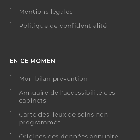
Y ALLER
Mentions légales
Politique de confidentialité
Lauretta Sophie
Professionel de santé
Infirmier
EN CE MOMENT
Infirmier
Spécialités
Adresse
10bis Route de Laroque, 66690 Sorède
Mon bilan prévention
Téléphone
0603711711
Annuaire de l'accessibilité des
Type de convention
Conventionné
cabinets
Carte des lieux de soins non
Y ALLER
programmés
Origines des données annuaire