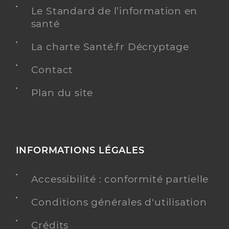
Adresse
Rue des Fabriques, 66690 Sorède
Le Standard de l’information en
Téléphone
santé
0626279419
Type de convention
Conventionné
La charte Santé.fr Décryptage
Contact
Y ALLER
Plan du site
Desnous Aurelie
Professionel de santé
Infirmier
INFORMATIONS LÉGALES
Infirmier
Spécialités
Accessibilité : conformité partielle
Adresse
11 Rue Midi Soleil, 66690 Saint-André
Téléphone
0648930051
Conditions générales d'utilisation
Type de convention
Conventionné
Crédits