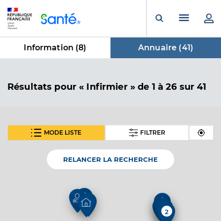
Panneau de gestion des cookies
Menu pr
Ouvrir la rech
Information (
8
)
Annuaire (
41
)
dans Annuaire
Résultats
pour « Infirmier »
de 1 à 26 sur 41
MODE LISTE
FILTRER
En fonction de votre recherche nous vous proposons 1
SUIVANT
carte(s) thématique(s)
RELANCER LA RECHERCHE
Carte thématique
Annuaire de l'accessibilité des cabinets
4
2