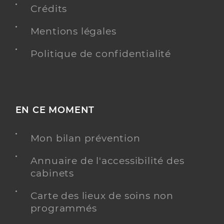
Crédits
Y ALLER
Mentions légales
Politique de confidentialité
Delalandre Sophie
Professionel de santé
Infirmier
EN CE MOMENT
Infirmier
Spécialités
Adresse
Place du Docteur Greverie, 76540 Valmont
Mon bilan prévention
Téléphone
0235298412
Annuaire de l'accessibilité des
Type de convention
Conventionné
cabinets
informations relatives à l’accessibilité
Ce praticien a renseigné des informations relatives
à l’accessibilité de son cabinet
Carte des lieux de soins non
programmés
informations relatives à la téléconsultation
Consultation à domicile