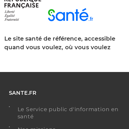
Roujolle Laplanche Deborah
Professionel de santé
Infirmier
Infirmier
Spécialités
Le site santé de référence, accessible
Adresse
34bis Rue Andre Fiquet, 76540 Valmont
quand vous voulez, où vous voulez
Téléphone
0227308296
Type de convention
Conventionné
Y ALLER
SANTE.FR
Raimbourg Amelie
Professionel de santé
Le Service public d'information en
Infirmier
santé
Infirmier