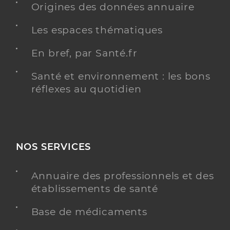
Origines des données annuaire
Y ALLER
Les espaces thématiques
En bref, par Santé.fr
Coufourier Sabine
Professionel de santé
Santé et environnement : les bons
Infirmier
réflexes au quotidien
Infirmier
Spécialités
Adresse
Place du Docteur Greverie, 76540 Valmont
Téléphone
0235298412
NOS SERVICES
Type de convention
Conventionné
Annuaire des professionnels et des
établissements de santé
PRENDRE RENDEZ-VOUS
Y ALLER
Base de médicaments