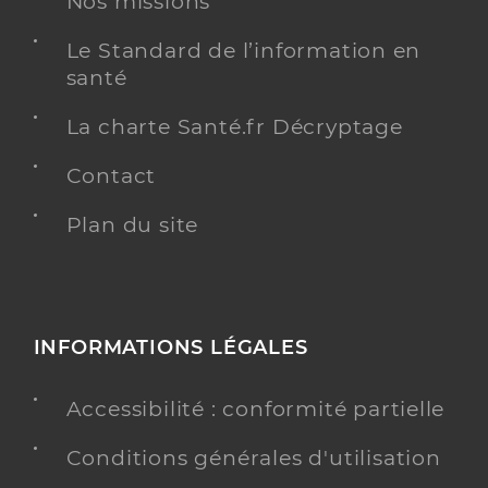
Nos missions
Spécialités
Adresse
2 Rue Raoul Auvray, 76540 Valmont
Le Standard de l’information en
Téléphone
0235244737
santé
Type de convention
Conventionné
La charte Santé.fr Décryptage
Contact
Y ALLER
Plan du site
Burel Sonia
Professionel de santé
Infirmier
INFORMATIONS LÉGALES
Infirmier
Spécialités
Adresse
Accessibilité : conformité partielle
Place du Docteur Greverie, 76540 Valmont
Téléphone
0669260155
Conditions générales d'utilisation
Type de convention
Conventionné