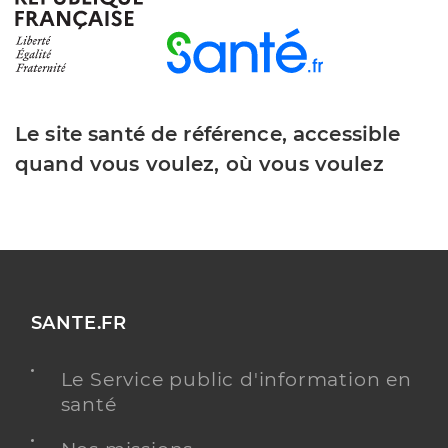
Hertault Annick
Professionel de santé
Infirmier
Infirmier
Spécialités
Le site santé de référence, accessible
Adresse
10bis Rue Saint Antoine, 59143 Watten
quand vous voulez, où vous voulez
Téléphone
0321881585
Type de convention
Conventionné
Y ALLER
SANTE.FR
Nion Christelle
Professionel de santé
Le Service public d'information en
Infirmier
santé
Infirmier