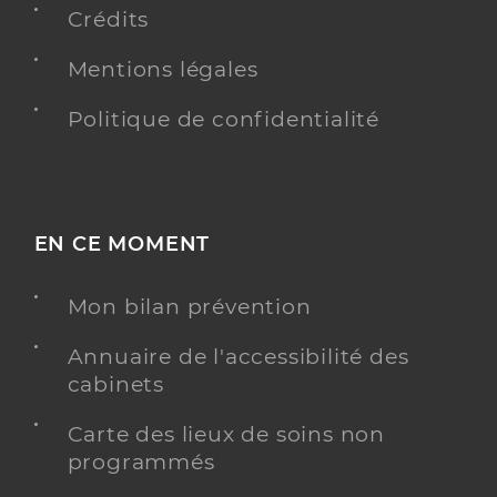
Crédits
Y ALLER
Mentions légales
Politique de confidentialité
Bopp Barbara
Professionel de santé
Infirmier
Infirmier
Spécialités
EN CE MOMENT
Adresse
6 Rue de Dunkerque, 59143 Watten
Téléphone
0609375354
Mon bilan prévention
Type de convention
Conventionné
Annuaire de l'accessibilité des
cabinets
Y ALLER
Carte des lieux de soins non
programmés