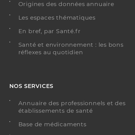
Origines des données annuaire
Ducrocq Melanie
Professionel de santé
Infirmier
Les espaces thématiques
Infirmier
En bref, par Santé.fr
Spécialités
Adresse
6 Rue de Dunkerque, 59143 Watten
Santé et environnement : les bons
Type de convention
Conventionné
réflexes au quotidien
Y ALLER
NOS SERVICES
Baron Virginie
Professionel de santé
Annuaire des professionnels et des
Infirmier
établissements de santé
Infirmier
Base de médicaments
Spécialités
Adresse
6 Rue de Dunkerque, 59143 Watten