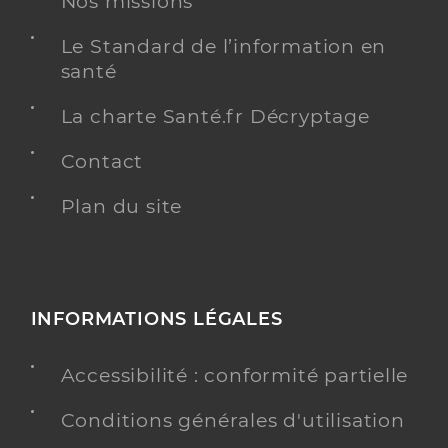
Nos missions
Spécialités
Adresse
6 Rue de Dunkerque, 59143 Watten
Le Standard de l’information en
Téléphone
0321881914
santé
Type de convention
Conventionné
La charte Santé.fr Décryptage
Contact
Y ALLER
Plan du site
Buiche Angelique
Professionel de santé
Infirmier
INFORMATIONS LÉGALES
Infirmier
Spécialités
Adresse
Accessibilité : conformité partielle
6 Rue de Dunkerque, 59143 Watten
Type de convention
Conventionné
Conditions générales d'utilisation