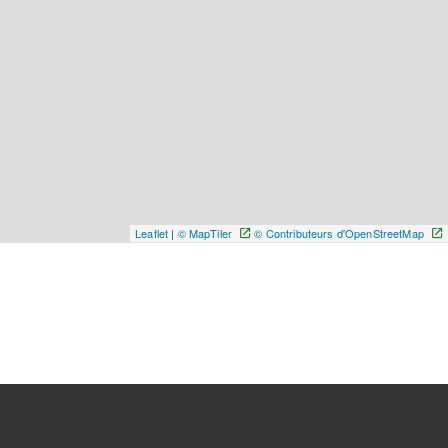
Leaflet
|
© MapTiler
© Contributeurs d'OpenStreetMap