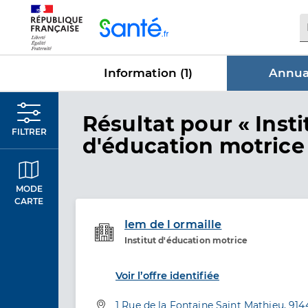
Panneau de gestion des cookies
Information (
1
)
Annuai
dans Annua
Résultat
pour « Insti
FILTRER
d'éducation motrice
MODE
CARTE
Iem de l ormaille
Institut d'éducation motrice
Etablissement de soins
Voir l’offre identifiée
Adresse
1 Rue de la Fontaine Saint Mathieu, 91