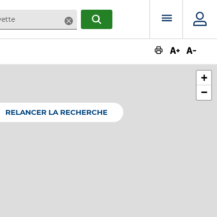
Menu prin
Supprimer
RECHERCHER
Augmente
Dimin
+
−
RELANCER LA RECHERCHE