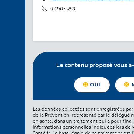
Téléphone
0169075258
Le contenu proposé vous a-t-
OUI
Les données collectées sont enregistrées par 
de la Prévention, représenté par le délégué 
en santé, dans un traitement qui a pour finali
informations personnelles indiquées lors de vo
Santé.fr. La base légale de ce traitement est 