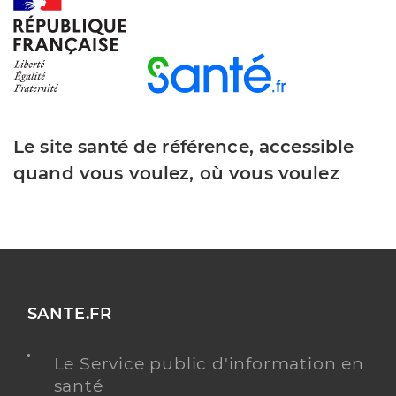
Ime le moulin
Institut médico-éducatif (IME)
Etablissement de soins
Voir l’offre identifiée
Le site santé de référence, accessible
Adresse
350 Allee Charles Victor Naudin, 06410 Biot
quand vous voulez, où vous voulez
Téléphone
+33 4 97 28 84 70
Y ALLER
SANTE.FR
Le Service public d'information en
santé