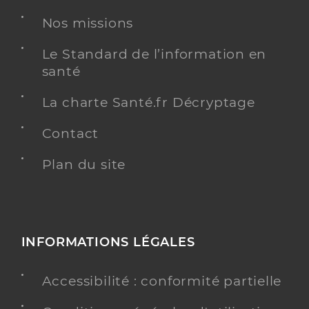
Nos missions
Ime les ecureuils
Le Standard de l’information en
Institut médico-éducatif (IME)
Etablissement de soins
santé
Voir l’offre identifiée
La charte Santé.fr Décryptage
Adresse
272 Avenue de mazargues, 13008 Marseille
Contact
Téléphone
+33 4 91 16 78 98
Plan du site
Y ALLER
INFORMATIONS LÉGALES
Ime la marsiale
Institut médico-éducatif (IME)
Etablissement de soins
Accessibilité : conformité partielle
Voir l’offre identifiée