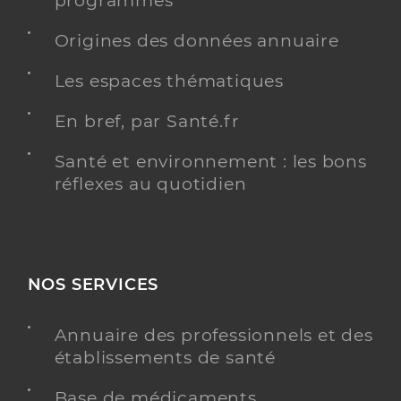
programmés
Y ALLER
Origines des données annuaire
Les espaces thématiques
Ime les tamaris
En bref, par Santé.fr
Institut médico-éducatif (IME)
Etablissement de soins
Santé et environnement : les bons
Voir l’offre identifiée
réflexes au quotidien
Adresse
Avenue de hambourg, 13008 Marseille
Téléphone
+33 4 91 73 47 03
NOS SERVICES
Y ALLER
Annuaire des professionnels et des
établissements de santé
Ime valbrise (ep)
Base de médicaments
Institut médico-éducatif (IME)