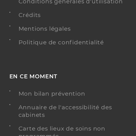
Conditions générales d'utilisation
Adresse
80 Route d’enco de botte, 13012 Marseille
Crédits
Téléphone
+33 4 91 87 15 77
Mentions légales
Politique de confidentialité
Y ALLER
Ime mont riant
EN CE MOMENT
Institut médico-éducatif (IME)
Etablissement de soins
Mon bilan prévention
Voir l’offre identifiée
Annuaire de l'accessibilité des
Adresse
30 Impasse quatre portails, 13014 Marseille
cabinets
Téléphone
+33 4 91 21 51 81
Carte des lieux de soins non