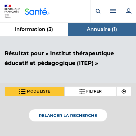
Panneau de gestion des cookies
Menu pr
Ouvrir la rech
Information (
3
)
Annuaire (
1
)
dans Annuaire
Résultat
pour « Institut thérapeutique
éducatif et pédagogique (ITEP) »
MODE LISTE
FILTRER
Ditep dys les lavandes
Institut thérapeutique éducatif et pédagogique
Etablissement de soins
(ITEP)
RELANCER LA RECHERCHE
Voir l’offre identifiée