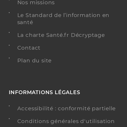
Nos missions
Kinésithérapie
Le Standard de l’information en
Spécialités
Adresse
9 Avenue de Roqua, 07200 Aubenas
santé
Téléphone
+33 475353182
La charte Santé.fr Décryptage
Contact
Y ALLER
Plan du site
Bonhomme Laura
Professionel de santé
Masseur-Kinésithérapeute
INFORMATIONS LÉGALES
Kinésithérapie
Spécialités
Adresse
Accessibilité : conformité partielle
41 Chemin du Pre Saint Antoine, 07200 Aubenas
Téléphone
0475365071
Conditions générales d'utilisation
Type de convention