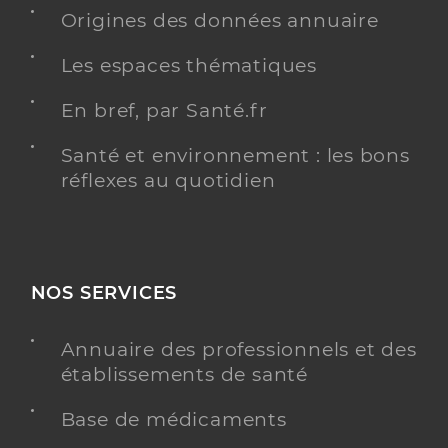
Origines des données annuaire
Villermaux Luna
Professionel de santé
Masseur-Kinésithérapeute
Les espaces thématiques
Kinésithérapie
En bref, par Santé.fr
Spécialités
Adresse
Chemin du Lac, 07200 Saint-Didier-sous-
Aubenas
Santé et environnement : les bons
réflexes au quotidien
Y ALLER
NOS SERVICES
Cros Theo
Professionel de santé
Masseur-Kinésithérapeute
Annuaire des professionnels et des
établissements de santé
Kinésithérapie
Spécialités
Base de médicaments
Adresse
Chemin du Lac, 07200 Saint-Didier-sous-
Aubenas