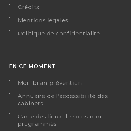
Conventionné
Crédits
Y ALLER
Mentions légales
Politique de confidentialité
Gyepesy Laszlo
Professionel de santé
Masseur-Kinésithérapeute
EN CE MOMENT
Kinésithérapie
Spécialités
Adresse
16 Rue Louis Tourette, 07200 Labégude
Mon bilan prévention
Type de convention
Conventionné
Annuaire de l'accessibilité des
cabinets
Y ALLER
Carte des lieux de soins non
programmés