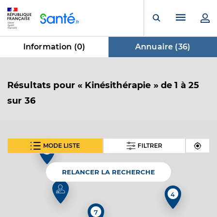
Panneau de gestion des cookies
Menu pr
Ouvrir la rech
Information (
0
)
Annuaire (
36
)
dans Annuaire
Résultats
pour « Kinésithérapie »
de 1 à 25
sur 36
MODE LISTE
FILTRER
2
SUIVANT
Lovisa Christophe
Professionel de santé
Masseur-Kinésithérapeute
RELANCER LA RECHERCHE
Kinésithérapie
4
Spécialités
Adresse
61 Rue Champ chevrier, 07200 Saint-Privat
7