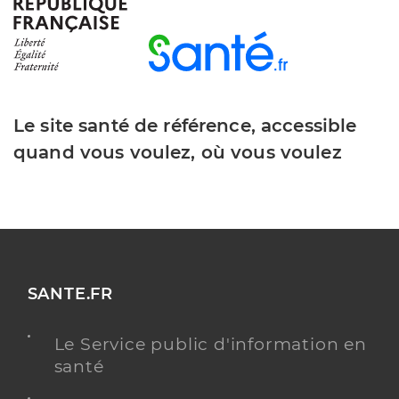
Beloin Celine
Professionel de santé
Masseur-Kinésithérapeute
Le site santé de référence, accessible
Kinésithérapie
Spécialités
quand vous voulez, où vous voulez
Adresse
61 Rue Champ chevrier, 07200 Saint-Privat
Téléphone
0786712657
Type de convention
Conventionné
Y ALLER
SANTE.FR
Le Service public d'information en
santé
Pagnard Marjorie
Professionel de santé
Masseur-Kinésithérapeute