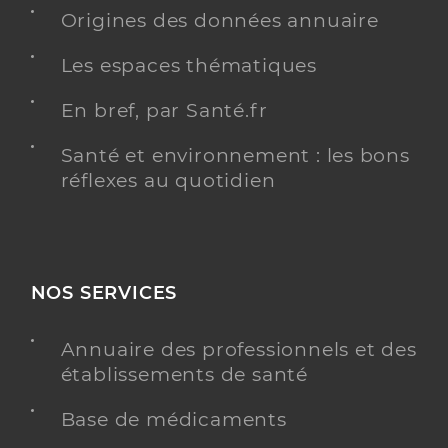
Origines des données annuaire
Les espaces thématiques
Gaubin Camille
Professionel de santé
En bref, par Santé.fr
Masseur-Kinésithérapeute
Santé et environnement : les bons
Kinésithérapie
Spécialités
réflexes au quotidien
Adresse
317 Boulevard Jean-Jacques Bosc, 33800
Bordeaux
Y ALLER
NOS SERVICES
Annuaire des professionnels et des
établissements de santé
Rabetsara Maminirina
Professionel de santé
Masseur-Kinésithérapeute
Base de médicaments