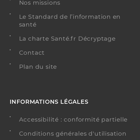
Braud Aurelie
Professionel de santé
Nos missions
Masseur-Kinésithérapeute
Le Standard de l’information en
Kinésithérapie
santé
Spécialités
Adresse
35 Avenue du Professeur Bergonie, 33130 Bègles
La charte Santé.fr Décryptage
Téléphone
0556854384
Contact
Type de convention
Conventionné
Plan du site
Y ALLER
TESTS ANTIGÉNIQUES
INFORMATIONS LÉGALES
Amgar Thomas
Professionel de santé
Accessibilité : conformité partielle
Masseur-Kinésithérapeute
Conditions générales d'utilisation
Kinésithérapie