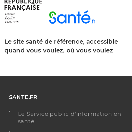
Y ALLER
Beuze Yoann
Professionel de santé
Masseur-Kinésithérapeute
Le site santé de référence, accessible
quand vous voulez, où vous voulez
Kinésithérapie
Spécialités
Adresse
40 Rue Jean Macé, 33130 Bègles
Téléphone
0686914492
Type de convention
Conventionné
SANTE.FR
Y ALLER
Le Service public d'information en
santé