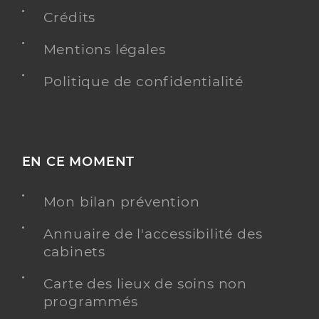
Spécialités
Crédits
Adresse
35 Avenue du Professeur Bergonie, 33130 Bègles
Mentions légales
Y ALLER
Politique de confidentialité
Gire Christelle
Professionel de santé
Masseur-Kinésithérapeute
EN CE MOMENT
Kinésithérapie
Mon bilan prévention
Spécialités
Adresse
34 Avenue Robert Schuman, 33130 Bègles
Annuaire de l'accessibilité des
Téléphone
0788940383
cabinets
Type de convention
Conventionné
Carte des lieux de soins non
programmés
Y ALLER