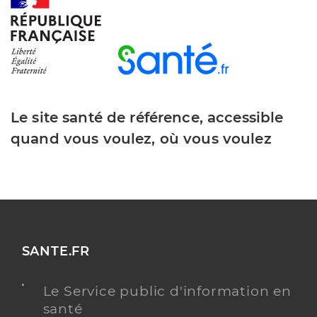
Barralon Alexis
Professionel de santé
Masseur-Kinésithérapeute
Kinésithérapie
Le site santé de référence, accessible
Spécialités
Adresse
Carrefour Saint Roch, 42140 Chazelles-sur-Lyon
quand vous voulez, où vous voulez
Téléphone
0477549976
Type de convention
Conventionné
Y ALLER
TESTS ANTIGÉNIQUES
SANTE.FR
Le Service public d'information en
santé
Duchatelet Sylvain