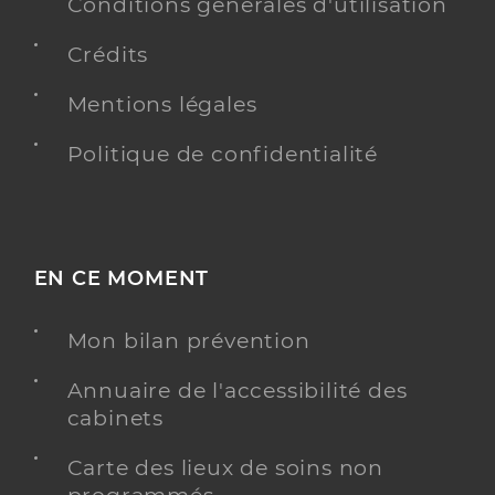
Conditions générales d'utilisation
Téléphone
0477549976
Crédits
Type de convention
Conventionné
Mentions légales
Y ALLER
Politique de confidentialité
Guillaume Audrey
Professionel de santé
EN CE MOMENT
Masseur-Kinésithérapeute
Kinésithérapie
Mon bilan prévention
Spécialités
Adresse
13 Rue Massenet, 42140 Chazelles-sur-Lyon
Annuaire de l'accessibilité des
Téléphone
+33 766393848
cabinets
Type de convention
Conventionné
Carte des lieux de soins non