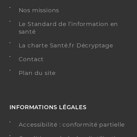
Professionel de santé
Masseur-Kinésithérapeute
Nos missions
Kinésithérapie
Le Standard de l’information en
Spécialités
santé
Adresse
8 Rue Jean Jaurès, 42140 Chazelles-sur-Lyon
Téléphone
0602124058
La charte Santé.fr Décryptage
Type de convention
Conventionné
Contact
Y ALLER
Plan du site
Tisseur Gerin Lydie
Professionel de santé
INFORMATIONS LÉGALES
Masseur-Kinésithérapeute
Accessibilité : conformité partielle
Kinésithérapie
Spécialités
Adresse
Carrefour Saint Roch, 42140 Chazelles-sur-Lyon