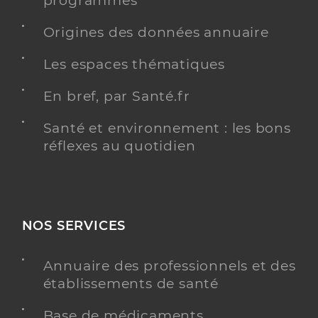
programmés
Y ALLER
Origines des données annuaire
Les espaces thématiques
Lopes Caridade Hugo
Professionel de santé
En bref, par Santé.fr
Masseur-Kinésithérapeute
Santé et environnement : les bons
Kinésithérapie
réflexes au quotidien
Spécialités
Adresse
Carrefour Saint Roch, 42140 Chazelles-sur-Lyon
Téléphone
0477549976
Type de convention
Conventionné
NOS SERVICES
Y ALLER
Annuaire des professionnels et des
établissements de santé
Base de médicaments