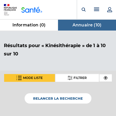
Panneau de gestion des cookies
Menu pr
Ouvrir la rech
Information (
0
)
Annuaire (
10
)
dans Annuaire
Résultats
pour « Kinésithérapie »
de 1 à 10
sur 10
MODE LISTE
FILTRER
Laurent Valentin
Professionel de santé
Masseur-Kinésithérapeute
RELANCER LA RECHERCHE
Kinésithérapie
Spécialités
Adresse
Carrefour Saint Roch, 42140 Chazelles-sur-Lyon