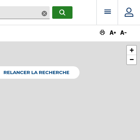
Menu prin
Supprimer
RECHERCHER
Augmente
Dimin
+
−
RELANCER LA RECHERCHE