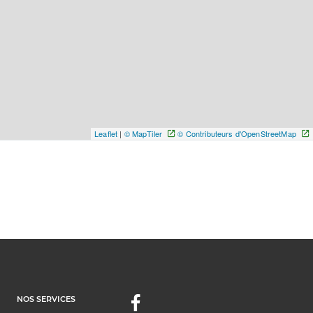
Leaflet
|
© MapTiler
© Contributeurs d'OpenStreetMap
NOS SERVICES
Facebook