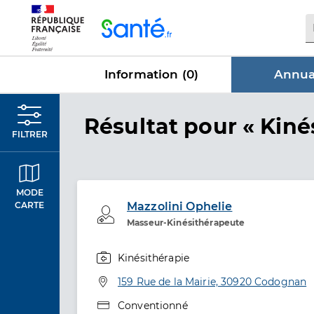
Panneau de gestion des cookies
Information (
0
)
Annuai
dans Annua
Résultat
pour « Kiné
FILTRER
MODE
Mazzolini Ophelie
CARTE
Professionel de santé
Masseur-Kinésithérapeute
Kinésithérapie
Spécialités
Adresse
159 Rue de la Mairie, 30920 Codognan
Type de convention
Conventionné