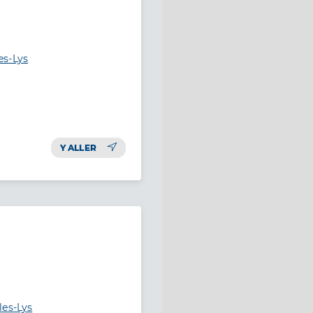
es-Lys
Y ALLER
les-Lys