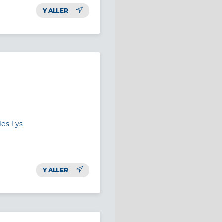
Y ALLER
les-Lys
Y ALLER