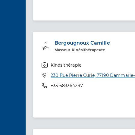
Bergougnoux Camille
Professionel de santé
Masseur-Kinésithérapeute
Kinésithérapie
Spécialités
Adresse
230 Rue Pierre Curie, 77190 Dammarie-
Téléphone
+33 683364297