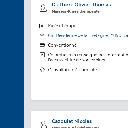
D'ettorre Olivier-Thomas
Professionel de santé
Masseur-Kinésithérapeute
Kinésithérapie
Spécialités
Adresse
661 Residence de la Bretagne, 77190 D
Type de convention
Conventionné
informations relatives à l’accessibilité
Ce praticien a renseigné des informatio
l’accessibilité de son cabinet
informations relatives à la téléconsult
Consultation à domicile
Cazoulat Nicolas
Professionel de santé
Masseur-Kinésithérapeute