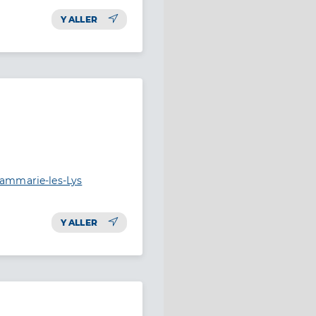
Y ALLER
ammarie-les-Lys
Y ALLER