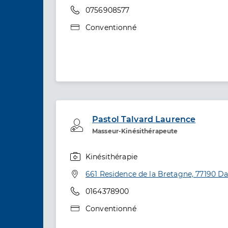
Téléphone
0756908577
Type de convention
Conventionné
Pastol Talvard Laurence
Professionel de santé
Masseur-Kinésithérapeute
Kinésithérapie
Spécialités
Adresse
661 Residence de la Bretagne, 77190 D
Téléphone
0164378900
Type de convention
Conventionné