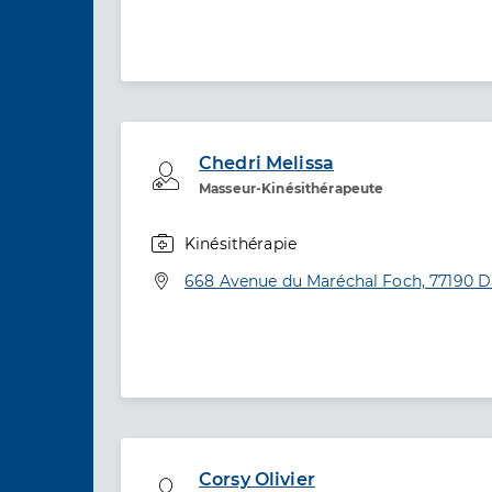
Chedri Melissa
Professionel de santé
Masseur-Kinésithérapeute
Kinésithérapie
Spécialités
Adresse
668 Avenue du Maréchal Foch, 77190 D
Corsy Olivier
Professionel de santé