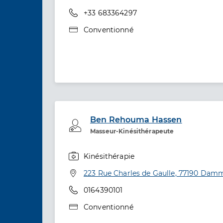
Téléphone
+33 683364297
Type de convention
Conventionné
Ben Rehouma Hassen
Professionel de santé
Masseur-Kinésithérapeute
Kinésithérapie
Spécialités
Adresse
223 Rue Charles de Gaulle, 77190 Damm
Téléphone
0164390101
Type de convention
Conventionné