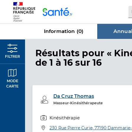
Panneau de gestion des cookies
Information (
0
)
Annuai
dans Annu
Résultats
pour « Kin
FILTRER
de 1 à 16 sur 16
MODE
CARTE
Da Cruz Thomas
Professionel de santé
Masseur-Kinésithérapeute
Kinésithérapie
Spécialités
Adresse
230 Rue Pierre Curie, 77190 Dammarie-