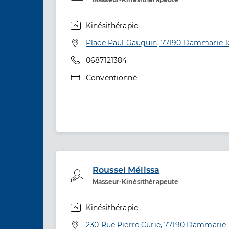
Kinésithérapie
Spécialités
Adresse
Place Paul Gauguin, 77190 Dammarie-l
Téléphone
0687121384
Type de convention
Conventionné
Roussel Mélissa
Professionel de santé
Masseur-Kinésithérapeute
Kinésithérapie
Spécialités
Adresse
230 Rue Pierre Curie, 77190 Dammarie-