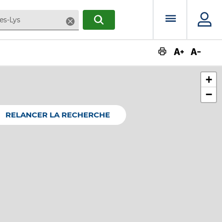
Menu prin
Supprimer
RECHERCHER
Augmente
Dimin
+
−
RELANCER LA RECHERCHE