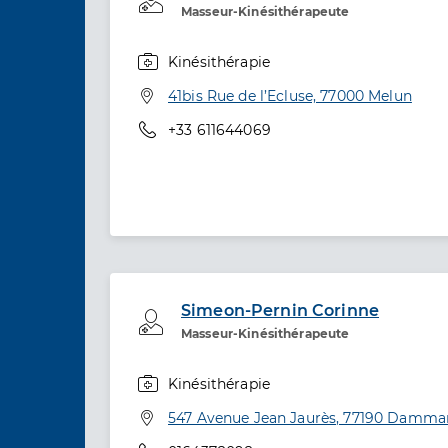
Masseur-Kinésithérapeute
Kinésithérapie
Spécialités
Adresse
41bis Rue de l’Ecluse, 77000 Melun
Téléphone
+33 611644069
Simeon-Pernin Corinne
Professionel de santé
Masseur-Kinésithérapeute
Kinésithérapie
Spécialités
Adresse
547 Avenue Jean Jaurès, 77190 Dammar